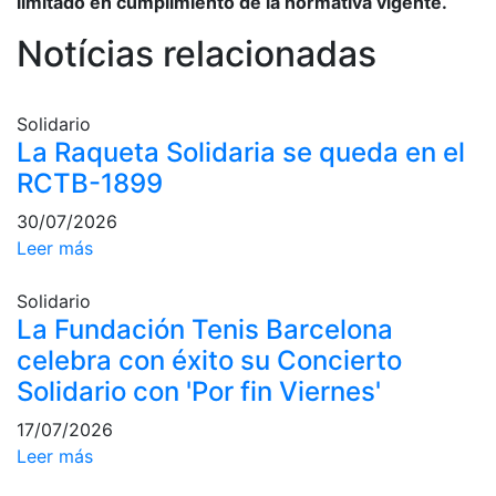
limitado en cumplimiento de la normativa vigente.
Campeonato
Notícias relacionadas
Social de Pádel
Cuadros de
juego
Solidario
Cuadro
La Raqueta Solidaria se queda en el
d'Honor
RCTB-1899
Histórico del
30/07/2026
Campeonato
Social
Leer más
Normativa
Solidario
La Fundación Tenis Barcelona
Otros deportes
celebra con éxito su Concierto
Solidario con 'Por fin Viernes'
Área social
17/07/2026
Activitats
Socials
Leer más
Salidas