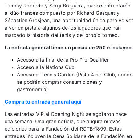
Servicios
Tommy Robredo y Sergi Bruguera, que se enfrentarán
Instalaciones
al dúo francés compuesto por Richard Gasquet y
Sébastien Grosjean, una oportunidad única para volver
Preguntas
Frecuentes
a ver en pista a algunos de los jugadores que han
(FAQs)
marcado la historia del tenis y del propio torneo.
Trabaja con
La entrada general tiene un precio de 25€ e incluyen:
nosotros
Acceso a la final de la Pro Pre-Qualifier
Área deportiva
Acceso a la Nations Cup
Acceso al Tennis Garden (Pista 4 del Club, donde
Tenis
se podrán comprar consumiciones y
Escuela de
gastronomía).
tenis
Compra tu entrada general aquí
Next Gen
Palmarés
Las entradas VIP al Opening Night se agotaron hace
equipos
una semana. Una gran noticia, que augura nuevas
Leyendas
ediciones para la Fundación del RCTB-1899. Estas
entradas incluyen la Cena Solidaria de la Fundación en
Jugadores