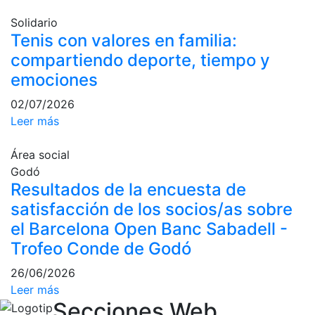
personales
Solidario
Actividades
Tenis con valores en familia:
dirigidas
compartiendo deporte, tiempo y
Piscina
emociones
Normativa
02/07/2026
Restaurantes
Leer más
Área social
Restaurante
Godó
El Snack
Resultados de la encuesta de
Casa Arilla
satisfacción de los socios/as sobre
Chill Out
el Barcelona Open Banc Sabadell -
Trofeo Conde de Godó
Bar Piscina
26/06/2026
Patrocinio
Leer más
Secciones Web
Patrocinadores