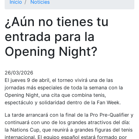
Inicio
Notícies
El Club
¿Aún no tienes tu
Historia
Nuestra
entrada para la
historia
Opening Night?
Cronología
Presidentes
Organización
26/03/2026
El jueves 9 de abril, el torneo vivirá una de las
Junta
directiva
jornadas más especiales de toda la semana con la
Opening Night, una cita que combina tenis,
Comisiones
y comités
espectáculo y solidaridad dentro de la Fan Week.
Estructura
La tarde arrancará con la final de la Pro Pre-Qualifier y
ejecutiva
continuará con uno de los grandes atractivos del día:
la Nations Cup, que reunirá a grandes figuras del tenis
Fundación
internacional. El equipo español estará formado por