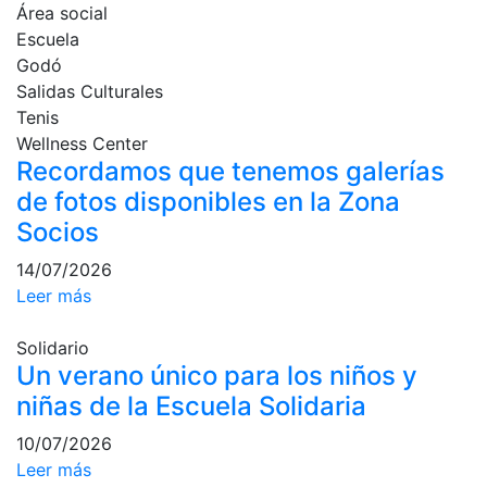
Área social
culturales
Escuela
Conferencias
Godó
e
Salidas Culturales
Inspirational
Tenis
Talks
Wellness Center
Calendario de
Recordamos que tenemos galerías
Actividades
de fotos disponibles en la Zona
Sociales
Socios
Juegos de
mesa
14/07/2026
Leer más
Peñas del Club
Wellness Center
Solidario
Un verano único para los niños y
niñas de la Escuela Solidaria
Servicio de
fisiosalud
10/07/2026
Leer más
Entrenamientos