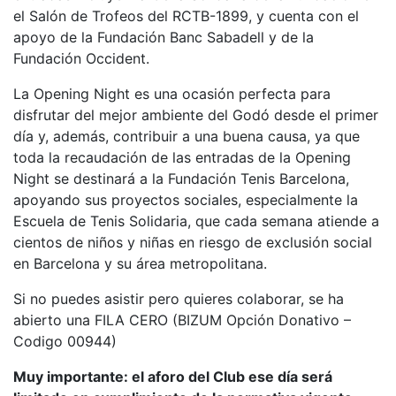
profesionales
el Salón de Trofeos del RCTB-1899, y cuenta con el
apoyo de la Fundación Banc Sabadell y de la
Competiciones
Fundación Occident.
Campeonato
Social de Tenis
La Opening Night es una ocasión perfecta para
disfrutar del mejor ambiente del Godó desde el primer
Cuadros de
Juego
día y, además, contribuir a una buena causa, ya que
toda la recaudación de las entradas de la Opening
Cuadro de
Night se destinará a la Fundación Tenis Barcelona,
Honor
apoyando sus proyectos sociales, especialmente la
Histórico del
Escuela de Tenis Solidaria, que cada semana atiende a
Campeonato
cientos de niños y niñas en riesgo de exclusión social
Social
en Barcelona y su área metropolitana.
Fotos
Si no puedes asistir pero quieres colaborar, se ha
Normativa
abierto una FILA CERO (BIZUM Opción Donativo –
Codigo 00944)
Pádel
Escuela de
Muy importante: el aforo del Club ese día será
Pádel