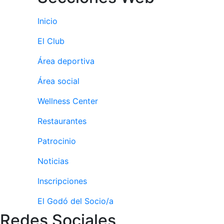
Publicidad en
la Revista
Inicio
Ventajas
El Club
sociales
Área deportiva
¿Quieres ser
Patrocinador
Área social
del Club?
Wellness Center
Noticias
Restaurantes
Inscripciones
Patrocinio
El Godó
del
Noticias
Socio/a
Inscripciones
El Godó del Socio/a
Redes Sociales