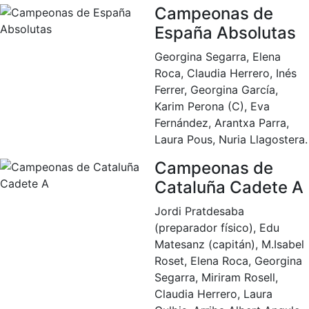
profesionales
Campeonas de
España Absolutas
Competiciones
Campeonato
Georgina Segarra, Elena
Social de Tenis
Roca, Claudia Herrero, Inés
Ferrer, Georgina García,
Cuadros de
Juego
Karim Perona (C), Eva
Fernández, Arantxa Parra,
Cuadro de
Laura Pous, Nuria Llagostera.
Honor
Histórico del
Campeonas de
Campeonato
Cataluña Cadete A
Social
Fotos
Jordi Pratdesaba
(preparador físico), Edu
Normativa
Matesanz (capitán), M.Isabel
Roset, Elena Roca, Georgina
Pádel
Segarra, Miriram Rosell,
Escuela de
Claudia Herrero, Laura
Pádel