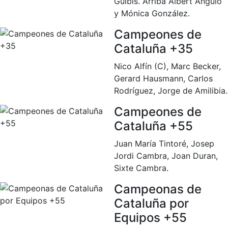
Gulbis. Arriba Albert Angulo
Campeonato
y Mónica González.
Social de Pádel
Campeones de
Cuadros de
Cataluña +35
juego
Nico Alfín (C), Marc Becker,
Cuadro
d'Honor
Gerard Hausmann, Carlos
Rodríguez, Jorge de Amilibia.
Histórico del
Campeonato
Campeones de
Social
Cataluña +55
Normativa
Juan María Tintoré, Josep
Otros deportes
Jordi Cambra, Joan Duran,
Sixte Cambra.
Área social
Campeonas de
Activitats
Cataluña por
Socials
Equipos +55
Salidas