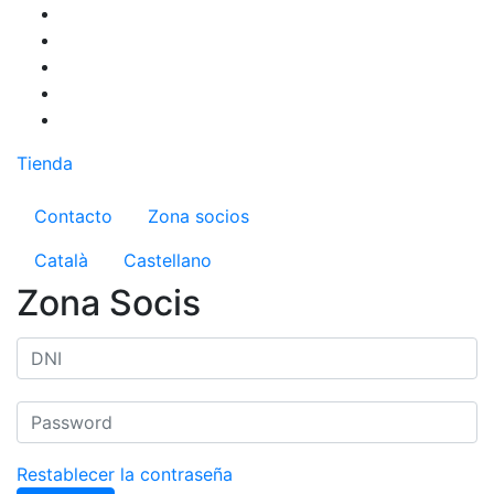
Pasar
al
contenido
principal
Tienda
Menú del compte d'usuari
Contacto
Zona socios
Català
Castellano
Zona Socis
Restablecer la contraseña