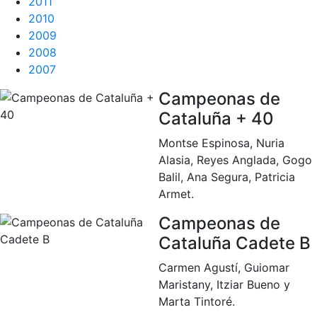
2011
Servicios
2010
Instalaciones
2009
Preguntas
2008
Frecuentes
2007
(FAQs)
Campeonas de
Trabaja con
nosotros
Cataluña + 40
Montse Espinosa, Nuria
Área deportiva
Alasia, Reyes Anglada, Gogo
Tenis
Balil, Ana Segura, Patricia
Armet.
Escuela de
tenis
Campeonas de
Next Gen
Cataluña Cadete B
Palmarés
Carmen Agustí, Guiomar
equipos
Maristany, Itziar Bueno y
Leyendas
Marta Tintoré.
Jugadores