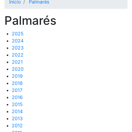
Inicio
Palmarés
El Club
Palmarés
Historia
Nuestra
2025
historia
2024
Cronología
2023
Presidentes
2022
2021
Organización
2020
2019
Junta
directiva
2018
2017
Comisiones
y comités
2016
2015
Estructura
2014
ejecutiva
2013
Fundación
2012