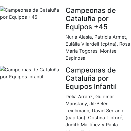
personales
Campeonas de
Actividades
dirigidas
Cataluña por
Piscina
Equipos +45
Normativa
Nuria Alasia, Patricia Armet,
Eulàlia Vilardell (cptna), Rosa
Restaurantes
Maria Togores, Montse
Espinosa.
Restaurante
Campeonas de
El Snack
Cataluña por
Casa Arilla
Equipos Infantil
Chill Out
Delia Arranz, Guiomar
Bar Piscina
Maristany, Jil-Belén
Teichmann, David Serrano
Patrocinio
(capitán), Cristina Tintoré,
Judith Martínez y Paula
Patrocinadores