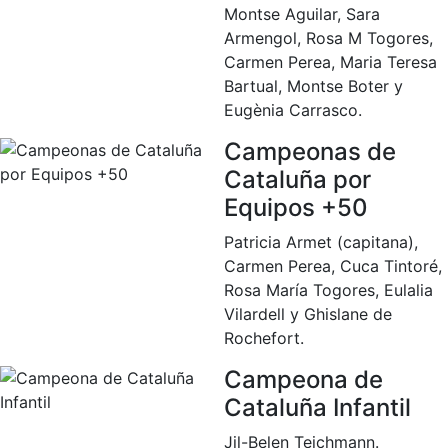
Montse Aguilar, Sara
culturales
Armengol, Rosa M Togores,
Conferencias
Carmen Perea, Maria Teresa
e
Bartual, Montse Boter y
Inspirational
Talks
Eugènia Carrasco.
Campeonas de
Calendario de
Actividades
Cataluña por
Sociales
Equipos +50
Juegos de
mesa
Patricia Armet (capitana),
Carmen Perea, Cuca Tintoré,
Peñas del Club
Rosa María Togores, Eulalia
Vilardell y Ghislane de
Wellness Center
Rochefort.
Campeona de
Servicio de
fisiosalud
Cataluña Infantil
Entrenamientos
Jil-Belen Teichmann.