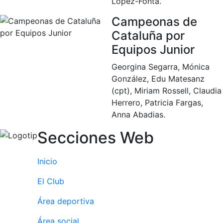
López-Fonta.
Publicidad en
Campeonas de
la Revista
Cataluña por
Ventajas
sociales
Equipos Junior
¿Quieres ser
Georgina Segarra, Mónica
Patrocinador
González, Edu Matesanz
del Club?
(cpt), Miriam Rossell, Claudia
Herrero, Patricia Fargas,
Noticias
Anna Abadias.
Inscripciones
Secciones Web
El Godó
del
Inicio
Socio/a
El Club
Área deportiva
Área social