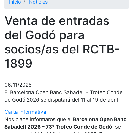
Inicio
Notícies
El Club
Venta de entradas
Historia
Nuestra
del Godó para
historia
socios/as del RCTB-
Cronología
Presidentes
1899
Organización
Junta
directiva
06/11/2025
Comisiones
El Barcelona Open Banc Sabadell - Trofeo Conde
y comités
de Godó 2026 se disputará del 11 al 19 de abril
Estructura
Carta informativa
ejecutiva
Nos place informaros que el
Barcelona Open Banc
Fundación
Sabadell 2026 – 73º Trofeo Conde de Godó
, se