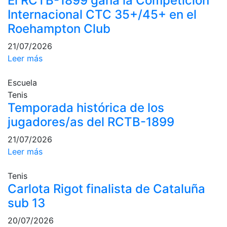
El RCTB-1899 gana la Competición
profesionales
Internacional CTC 35+/45+ en el
Competiciones
Roehampton Club
Campeonato
21/07/2026
Social de Tenis
Leer más
Cuadros de
Juego
Escuela
Cuadro de
Tenis
Honor
Temporada histórica de los
Histórico del
jugadores/as del RCTB-1899
Campeonato
Social
21/07/2026
Leer más
Fotos
Normativa
Tenis
Carlota Rigot finalista de Cataluña
Pádel
sub 13
Escuela de
20/07/2026
Pádel