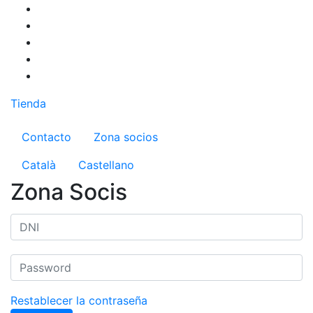
Pasar
al
contenido
principal
Tienda
Menú del compte d'usuari
Contacto
Zona socios
Català
Castellano
Zona Socis
Restablecer la contraseña