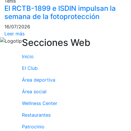
Tenis
culturales
El RCTB-1899 e ISDIN impulsan la
Conferencias
semana de la fotoprotección
e
Inspirational
16/07/2026
Talks
Leer más
Secciones Web
Calendario de
Actividades
Sociales
Inicio
Juegos de
El Club
mesa
Área deportiva
Peñas del Club
Área social
Wellness Center
Wellness Center
Servicio de
Restaurantes
fisiosalud
Patrocinio
Entrenamientos