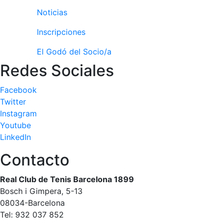
personales
Noticias
Actividades
dirigidas
Inscripciones
Piscina
El Godó del Socio/a
Normativa
Redes Sociales
Restaurantes
Facebook
Twitter
Restaurante
Instagram
Youtube
El Snack
LinkedIn
Casa Arilla
Contacto
Chill Out
Bar Piscina
Real Club de Tenis Barcelona 1899
Bosch i Gimpera, 5-13
Patrocinio
08034-Barcelona
Tel: 932 037 852
Patrocinadores