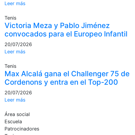
Leer más
Campeonato
Social de Pádel
Tenis
Victoria Meza y Pablo Jiménez
Cuadros de
juego
convocados para el Europeo Infantil
Cuadro
20/07/2026
d'Honor
Leer más
Histórico del
Campeonato
Tenis
Social
Max Alcalá gana el Challenger 75 de
Normativa
Cordenons y entra en el Top-200
Otros deportes
20/07/2026
Leer más
Área social
Área social
Activitats
Escuela
Socials
Patrocinadores
Salidas