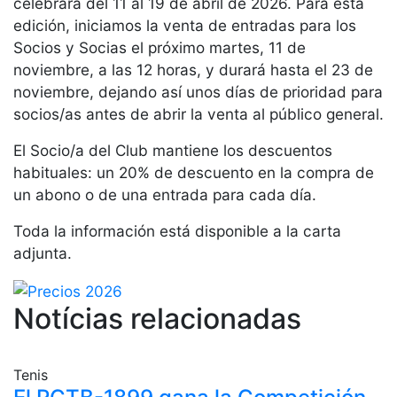
celebrará del 11 al 19 de abril de 2026. Para esta
Servicios
edición, iniciamos la venta de entradas para los
Instalaciones
Socios y Socias el próximo martes, 11 de
Preguntas
noviembre, a las 12 horas, y durará hasta el 23 de
Frecuentes
noviembre, dejando así unos días de prioridad para
(FAQs)
socios/as antes de abrir la venta al público general.
Trabaja con
nosotros
El Socio/a del Club mantiene los descuentos
habituales: un 20% de descuento en la compra de
Área deportiva
un abono o de una entrada para cada día.
Tenis
Toda la información está disponible a la carta
Escuela de
adjunta.
tenis
Next Gen
Notícias relacionadas
Palmarés
equipos
Leyendas
Tenis
Jugadores