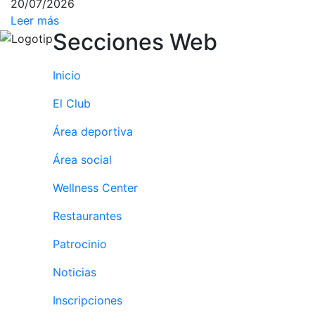
20/07/2026
personales
Leer más
Actividades
Secciones Web
dirigidas
Piscina
Inicio
Normativa
El Club
Restaurantes
Área deportiva
Restaurante
Área social
El Snack
Wellness Center
Casa Arilla
Restaurantes
Chill Out
Patrocinio
Bar Piscina
Noticias
Patrocinio
Inscripciones
Patrocinadores