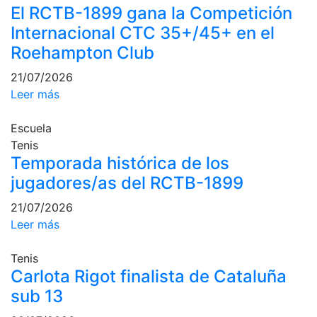
El RCTB-1899 gana la Competición
culturales
Internacional CTC 35+/45+ en el
Conferencias
Roehampton Club
e
Inspirational
21/07/2026
Talks
Leer más
Calendario de
Actividades
Escuela
Sociales
Tenis
Juegos de
Temporada histórica de los
mesa
jugadores/as del RCTB-1899
Peñas del Club
21/07/2026
Leer más
Wellness Center
Tenis
Servicio de
Carlota Rigot finalista de Cataluña
fisiosalud
sub 13
Entrenamientos