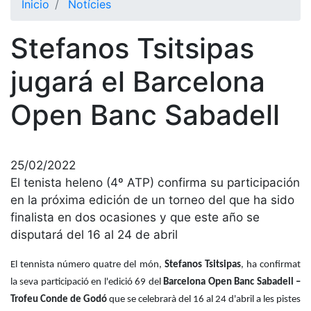
Inicio
Notícies
El Club
Stefanos Tsitsipas
Historia
Nuestra
jugará el Barcelona
historia
Open Banc Sabadell
Cronología
Presidentes
Organización
25/02/2022
Junta
El tenista heleno (4º ATP) confirma su participación
directiva
en la próxima edición de un torneo del que ha sido
Comisiones
finalista en dos ocasiones y que este año se
y comités
disputará del 16 al 24 de abril
Estructura
ejecutiva
El tennista número quatre del món,
Stefanos Tsitsipas
, ha confirmat
la seva participació en l'edició 69 del
Barcelona Open Banc Sabadell –
Fundación
Trofeu Conde de Godó
que se celebrarà del 16 al 24 d'abril a les pistes