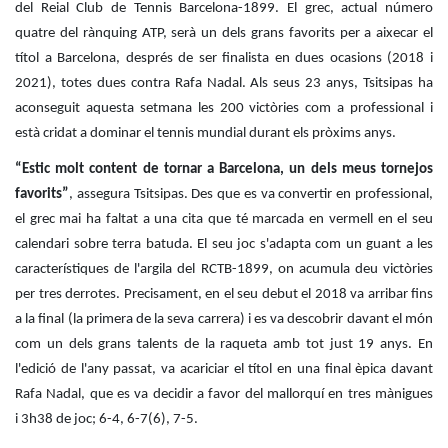
Servicios
del Reial Club de Tennis Barcelona-1899. El grec, actual número
Instalaciones
quatre del rànquing ATP, serà un dels grans favorits per a aixecar el
títol a Barcelona, després de ser finalista en dues ocasions (2018 i
Preguntas
2021), totes dues contra Rafa Nadal. Als seus 23 anys, Tsitsipas ha
Frecuentes
(FAQs)
aconseguit aquesta setmana les 200 victòries com a professional i
està cridat a dominar el tennis mundial durant els pròxims anys.
Trabaja con
nosotros
“Estic molt content de tornar a Barcelona, un dels meus tornejos
favorits”
, assegura Tsitsipas. Des que es va convertir en professional,
Área deportiva
el grec mai ha faltat a una cita que té marcada en vermell en el seu
Tenis
calendari sobre terra batuda. El seu joc s'adapta com un guant a les
característiques de l'argila del RCTB-1899, on acumula deu victòries
Escuela de
per tres derrotes. Precisament, en el seu debut el 2018 va arribar fins
tenis
a la final (la primera de la seva carrera) i es va descobrir davant el món
Next Gen
com un dels grans talents de la raqueta amb tot just 19 anys. En
Palmarés
l'edició de l'any passat, va acariciar el títol en una final èpica davant
equipos
Rafa Nadal, que es va decidir a favor del mallorquí en tres mànigues
Leyendas
i 3h38 de joc; 6-4, 6-7(6), 7-5.
Jugadores