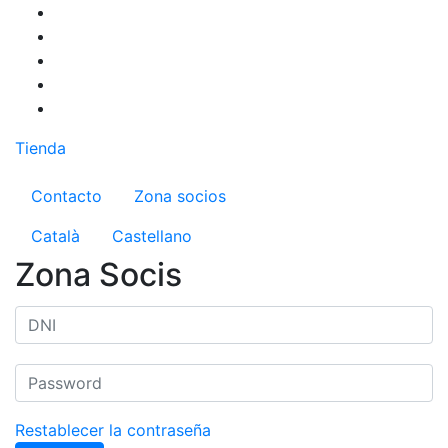
Pasar
al
contenido
principal
Tienda
Menú del compte d'usuari
Contacto
Zona socios
Català
Castellano
Zona Socis
Restablecer la contraseña