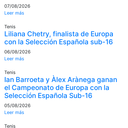
07/08/2026
Campeonato
Leer más
Social de Pádel
Cuadros de
Tenis
juego
Liliana Chetry, finalista de Europa
Cuadro
con la Selección Española sub-16
d'Honor
06/08/2026
Histórico del
Campeonato
Leer más
Social
Tenis
Normativa
Ian Barroeta y Àlex Arànega ganan
el Campeonato de Europa con la
Otros deportes
Selección Española Sub-16
Área social
05/08/2026
Activitats
Leer más
Socials
Tenis
Salidas