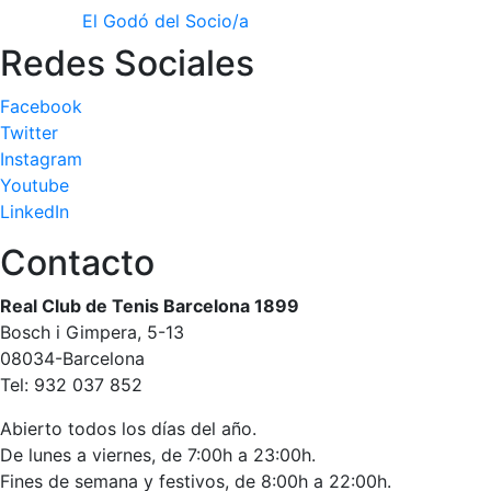
El Godó del Socio/a
Publicidad en
la Revista
Redes Sociales
Ventajas
sociales
Facebook
Twitter
¿Quieres ser
Patrocinador
Instagram
del Club?
Youtube
LinkedIn
Noticias
Contacto
Inscripciones
Real Club de Tenis Barcelona 1899
El Godó
Bosch i Gimpera, 5-13
del
08034-Barcelona
Socio/a
Tel: 932 037 852
Abierto todos los días del año.
De lunes a viernes, de 7:00h a 23:00h.
Fines de semana y festivos, de 8:00h a 22:00h.