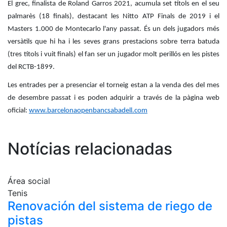
El grec, finalista de Roland Garros 2021, acumula set títols en el seu
profesionales
palmarès (18 finals), destacant les Nitto ATP Finals de 2019 i el
Competiciones
Masters 1.000 de Montecarlo l'any passat. És un dels jugadors més
Campeonato
versàtils que hi ha i les seves grans prestacions sobre terra batuda
Social de Tenis
(tres títols i vuit finals) el fan ser un jugador molt perillós en les pistes
Cuadros de
del RCTB-1899.
Juego
Les entrades per a presenciar el torneig estan a la venda des del mes
Cuadro de
de desembre passat i es poden adquirir a través de la pàgina web
Honor
oficial:
www.barcelonaopenbancsabadell.com
Histórico del
Campeonato
Social
Notícias relacionadas
Fotos
Normativa
Área social
Tenis
Pádel
Renovación del sistema de riego de
Escuela de
pistas
Pádel