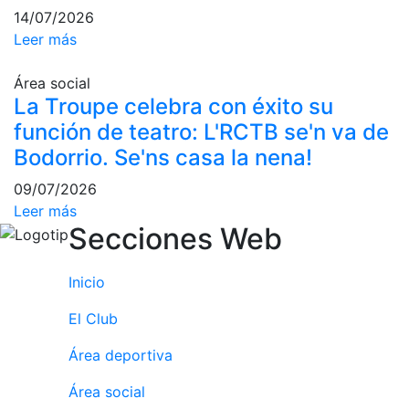
personales
14/07/2026
Actividades
Leer más
dirigidas
Piscina
Área social
La Troupe celebra con éxito su
Normativa
función de teatro: L'RCTB se'n va de
Restaurantes
Bodorrio. Se'ns casa la nena!
09/07/2026
Restaurante
Leer más
Secciones Web
El Snack
Casa Arilla
Inicio
Chill Out
El Club
Bar Piscina
Área deportiva
Patrocinio
Área social
Patrocinadores