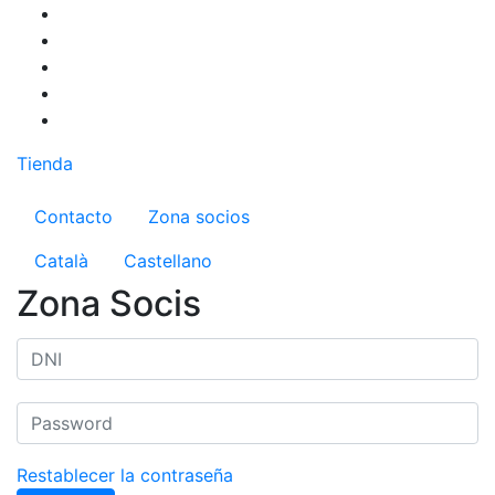
Pasar
al
contenido
principal
Tienda
Menú del compte d'usuari
Contacto
Zona socios
Català
Castellano
Zona Socis
Restablecer la contraseña