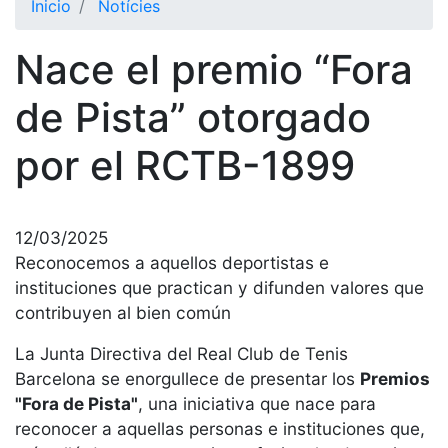
Inicio
Notícies
El Club
Nace el premio “Fora
Historia
Nuestra
de Pista” otorgado
historia
por el RCTB-1899
Cronología
Presidentes
Organización
12/03/2025
Junta
Reconocemos a aquellos deportistas e
directiva
instituciones que practican y difunden valores que
Comisiones
contribuyen al bien común
y comités
La Junta Directiva del Real Club de Tenis
Estructura
Barcelona se enorgullece de presentar los
Premios
ejecutiva
"Fora de Pista"
, una iniciativa que nace para
Fundación
reconocer a aquellas personas e instituciones que,