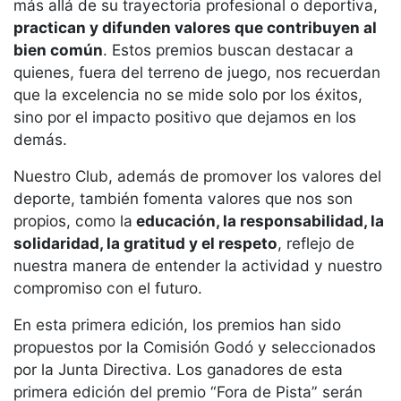
Servicios
más allá de su trayectoria profesional o deportiva,
practican y difunden valores que contribuyen al
Instalaciones
bien común
. Estos premios buscan destacar a
Preguntas
quienes, fuera del terreno de juego, nos recuerdan
Frecuentes
que la excelencia no se mide solo por los éxitos,
(FAQs)
sino por el impacto positivo que dejamos en los
Trabaja con
demás.
nosotros
Nuestro Club, además de promover los valores del
Área deportiva
deporte, también fomenta valores que nos son
Tenis
propios, como la
educación, la responsabilidad, la
solidaridad, la gratitud y el respeto
, reflejo de
Escuela de
nuestra manera de entender la actividad y nuestro
tenis
compromiso con el futuro.
Next Gen
Palmarés
En esta primera edición, los premios han sido
equipos
propuestos por la Comisión Godó y seleccionados
por la Junta Directiva. Los ganadores de esta
Leyendas
primera edición del premio “Fora de Pista” serán
Jugadores