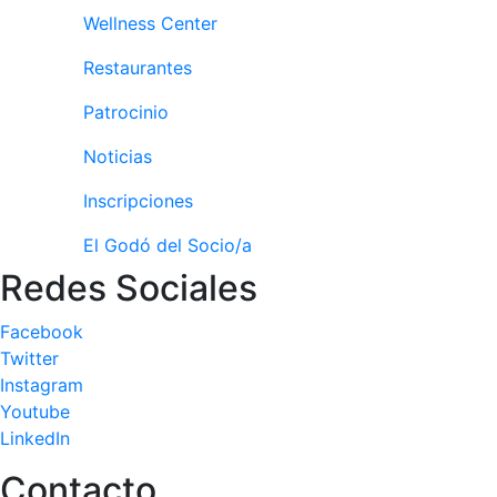
Publicidad en
Wellness Center
la Revista
Restaurantes
Ventajas
sociales
Patrocinio
¿Quieres ser
Noticias
Patrocinador
del Club?
Inscripciones
Noticias
El Godó del Socio/a
Redes Sociales
Inscripciones
El Godó
Facebook
del
Twitter
Socio/a
Instagram
Youtube
LinkedIn
Contacto