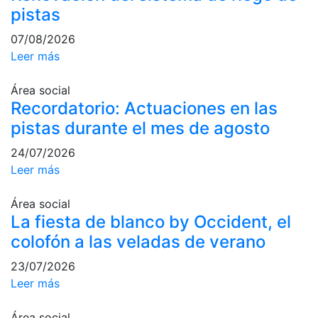
pistas
Campeonato
Social de Pádel
07/08/2026
Leer más
Cuadros de
juego
Área social
Cuadro
Recordatorio: Actuaciones en las
d'Honor
pistas durante el mes de agosto
Histórico del
Campeonato
24/07/2026
Social
Leer más
Normativa
Área social
Otros deportes
La fiesta de blanco by Occident, el
colofón a las veladas de verano
Área social
23/07/2026
Activitats
Leer más
Socials
Área social
Salidas