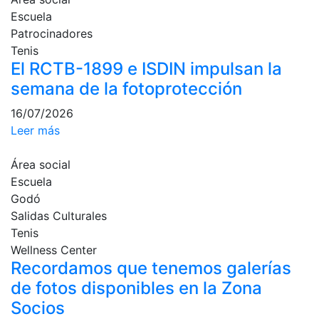
culturales
Escuela
Patrocinadores
Conferencias
e
Tenis
Inspirational
El RCTB-1899 e ISDIN impulsan la
Talks
semana de la fotoprotección
Calendario de
16/07/2026
Actividades
Leer más
Sociales
Juegos de
Área social
mesa
Escuela
Peñas del Club
Godó
Salidas Culturales
Wellness Center
Tenis
Wellness Center
Recordamos que tenemos galerías
Servicio de
de fotos disponibles en la Zona
fisiosalud
Socios
Entrenamientos