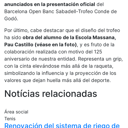
anunciados en la presentación oficial
del
profesionales
Barcelona Open Banc Sabadell-Trofeo Conde de
Competiciones
Godó.
Campeonato
Social de Tenis
Por último, cabe destacar que el diseño del trofeo
ha sido
obra del alumno de la Escola Massana,
Cuadros de
Juego
Pau Castillo (véase en la foto)
, y es fruto de la
colaboración realizada con motivo del 125
Cuadro de
Honor
aniversario de nuestra entidad. Representa un grip,
con la cinta elevándose más allá de la raqueta,
Histórico del
Campeonato
simbolizando la influencia y la proyección de los
Social
valores que dejan huella más allá del deporte.
Fotos
Notícias relacionadas
Normativa
Pádel
Área social
Tenis
Escuela de
Renovación del sistema de riego de
Pádel