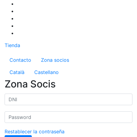
Pasar
al
contenido
principal
Tienda
Menú del compte d'usuari
Contacto
Zona socios
Català
Castellano
Zona Socis
Restablecer la contraseña