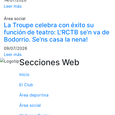
14/07/2026
e
Leer más
Inspirational
Talks
Área social
Calendario de
La Troupe celebra con éxito su
Actividades
función de teatro: L'RCTB se'n va de
Sociales
Bodorrio. Se'ns casa la nena!
Juegos de
mesa
09/07/2026
Leer más
Peñas del Club
Secciones Web
Wellness Center
Inicio
Servicio de
El Club
fisiosalud
Área deportiva
Entrenamientos
personales
Área social
Actividades
dirigidas