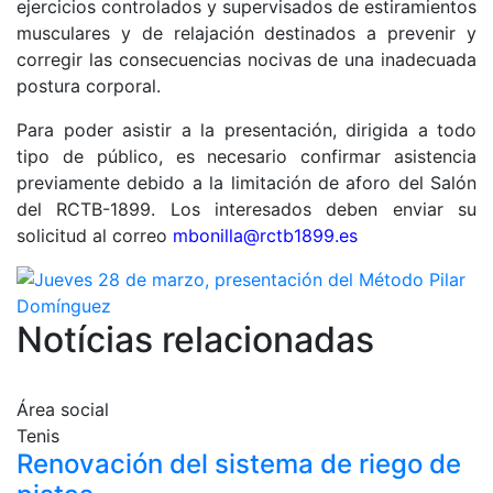
ejercicios controlados y supervisados ​​de estiramientos
Preguntas
Frecuentes
musculares y de relajación destinados a prevenir y
(FAQs)
corregir las consecuencias nocivas de una inadecuada
Trabaja con
postura corporal.
nosotros
Para poder asistir a la presentación, dirigida a todo
tipo de público, es necesario confirmar asistencia
Área deportiva
previamente debido a la limitación de aforo del Salón
Tenis
del RCTB-1899. Los interesados deben enviar su
solicitud al correo
mbonilla@rctb1899.
es
Escuela de
tenis
Next Gen
Notícias relacionadas
Palmarés
equipos
Leyendas
Área social
Jugadores
Tenis
profesionales
Renovación del sistema de riego de
Competiciones