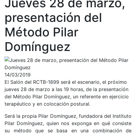
Jueves 28 de marzo,
Historia
Nuestra
presentación del
historia
Método Pilar
Cronología
Presidentes
Domínguez
Organización
Junta
directiva
14/03/2019
Comisiones
y comités
El Salón del RCTB-1899 será el escenario, el próximo
jueves 28 de marzo a las 19 horas, de la presentación
Estructura
del Método Pilar Domínguez, un referente en ejercicio
ejecutiva
terapéutico y en colocación postural.
Fundación
Será la propia Pilar Domínguez, fundadora del Instituto
Servicios
Pilar Domínguez, quien nos exponga en qué consiste
Instalaciones
su método que se basa en una combinación de