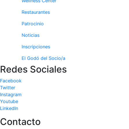
Wellness Center
Piscina
Restaurantes
Normativa
Patrocinio
Restaurantes
Noticias
Inscripciones
Restaurante
El Snack
El Godó del Socio/a
Casa Arilla
Redes Sociales
Chill Out
Facebook
Bar Piscina
Twitter
Instagram
Patrocinio
Youtube
LinkedIn
Patrocinadores
Publicidad en
Contacto
la Revista