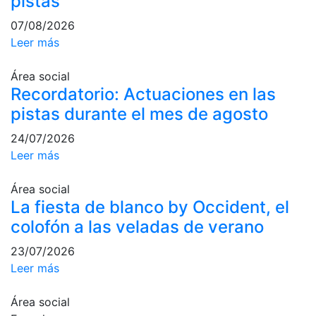
pistas
Campeonato
07/08/2026
Social de Tenis
Leer más
Cuadros de
Juego
Área social
Cuadro de
Recordatorio: Actuaciones en las
Honor
pistas durante el mes de agosto
Histórico del
Campeonato
24/07/2026
Social
Leer más
Fotos
Área social
Normativa
La fiesta de blanco by Occident, el
colofón a las veladas de verano
Pádel
23/07/2026
Escuela de
Leer más
Pádel
Campeonato
Área social
Social de Pádel