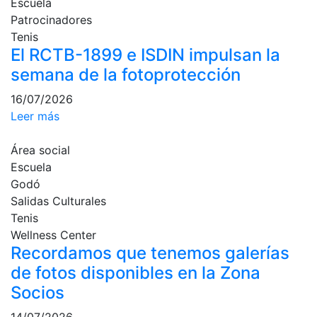
Escuela
Cuadros de
Patrocinadores
juego
Tenis
Cuadro
El RCTB-1899 e ISDIN impulsan la
d'Honor
semana de la fotoprotección
Histórico del
16/07/2026
Campeonato
Social
Leer más
Normativa
Área social
Escuela
Otros deportes
Godó
Salidas Culturales
Área social
Tenis
Activitats
Wellness Center
Socials
Recordamos que tenemos galerías
de fotos disponibles en la Zona
Salidas
culturales
Socios
Conferencias