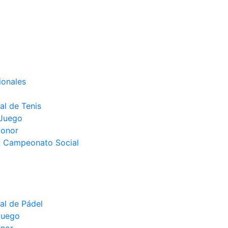
ionales
l de Tenis
 Juego
Honor
el Campeonato Social
l de Pádel
juego