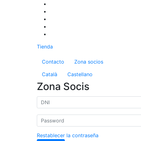
Pasar
al
contenido
principal
Tienda
Menú del compte d'us
Contacto
Zona socios
Català
Castellano
Zona Socis
Restablecer la contraseña