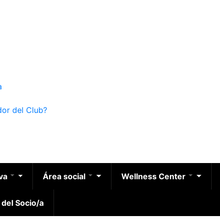
a
dor del Club?
iva
Área social
Wellness Center
 del Socio/a