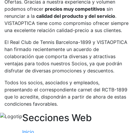
Ofertas. Gracias a nuestra experiencia y volumen
profesionales
podemos ofrecer
precios muy competitivos
sin
Competiciones
renunciar a la
calidad del producto y del servicio
.
Campeonato
VISTAOPTICA tiene como compromiso ofrecer siempre
Social de Tenis
una excelente relación calidad-precio a sus clientes.
Cuadros de
El Real Club de Tennis Barcelona-1899 y VISTAOPTICA
Juego
han firmado recientemente un acuerdo de
Cuadro de
colaboración que comporta diversas y atractivas
Honor
ventajas para todos nuestros Socios, ya que podrán
Histórico del
disfrutar de diversas promociones y descuentos.
Campeonato
Social
Todos los socios, asociados y empleados,
presentando el correspondiente carnet del RCTB-1899
Fotos
que lo acredite, dispondrán a partir de ahora de estas
Normativa
condiciones favorables.
Pádel
Secciones Web
Escuela de
Pádel
Inicio