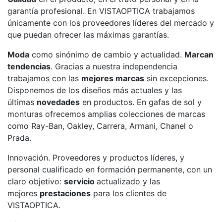
Servicios
garantía profesional. En VISTAOPTICA trabajamos
Instalaciones
únicamente con los proveedores líderes del mercado y
Preguntas
que puedan ofrecer las máximas garantías.
Frecuentes
(FAQs)
Moda
como sinónimo de cambio y actualidad.
Marcan
tendencias
. Gracias a nuestra independencia
Trabaja con
nosotros
trabajamos con las
mejores marcas
sin excepciones.
Disponemos de los diseños más actuales y las
Área deportiva
últimas
novedades
en productos. En gafas de sol y
monturas ofrecemos amplias colecciones de marcas
Tenis
como Ray-Ban, Oakley, Carrera, Armani, Chanel o
Prada.
Escuela de
tenis
Innovación. Proveedores y productos líderes, y
Next Gen
personal cualificado en formación permanente, con un
Palmarés
claro objetivo:
servicio
actualizado y las
equipos
mejores
prestaciones
para los clientes de
Leyendas
VISTAOPTICA.
Jugadores