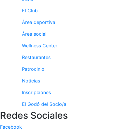
Campeonato
El Club
Social de Pádel
Área deportiva
Cuadros de
juego
Área social
Cuadro
d'Honor
Wellness Center
Histórico del
Restaurantes
Campeonato
Social
Patrocinio
Normativa
Noticias
Otros deportes
Inscripciones
Área social
El Godó del Socio/a
Redes Sociales
Activitats
Socials
Facebook
Salidas