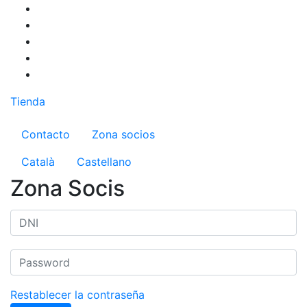
Pasar
al
contenido
principal
Tienda
Menú del compte d'usuari
Contacto
Zona socios
Català
Castellano
Zona Socis
Restablecer la contraseña