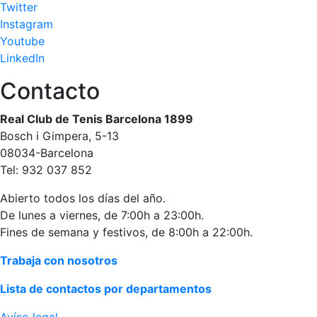
Twitter
culturales
Instagram
Conferencias
Youtube
e
LinkedIn
Inspirational
Talks
Contacto
Calendario de
Real Club de Tenis Barcelona 1899
Actividades
Sociales
Bosch i Gimpera, 5-13
08034-Barcelona
Juegos de
Tel: 932 037 852
mesa
Peñas del Club
Abierto todos los días del año.
De lunes a viernes, de 7:00h a 23:00h.
Wellness Center
Fines de semana y festivos, de 8:00h a 22:00h.
Trabaja con nosotros
Servicio de
fisiosalud
Lista de contactos por departamentos
Entrenamientos