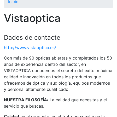
Inicio
El Club
Vistaoptica
Historia
Nuestra
historia
Dades de contacte
Cronología
http://www.vistaoptica.es/
Presidentes
Con más de 90 ópticas abiertas y completados los 50
Organización
años de experiencia dentro del sector, en
Junta
VISTAOPTICA conocemos el secreto del éxito: máxima
directiva
calidad e innovación en todos los productos que
Comisiones
ofrecemos de óptica y audiología, equipos modernos
y comités
y personal altamente cualificado.
Estructura
ejecutiva
NUESTRA FILOSOFÍA:
La calidad que necesitas y el
servicio que buscas.
Fundación
Calidad
en el producto, en el trato personal y en la