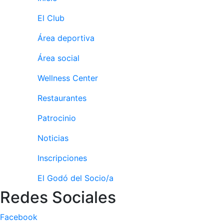
profesionales
El Club
Competiciones
Área deportiva
Campeonato
Social de Tenis
Área social
Cuadros de
Juego
Wellness Center
Cuadro de
Restaurantes
Honor
Histórico del
Patrocinio
Campeonato
Social
Noticias
Fotos
Inscripciones
Normativa
El Godó del Socio/a
Redes Sociales
Pádel
Escuela de
Facebook
Pádel