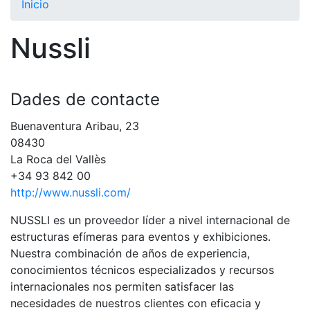
Inicio
El Club
Nussli
Historia
Nuestra
historia
Dades de contacte
Cronología
Buenaventura Aribau, 23
Presidentes
08430
Organización
La Roca del Vallès
+34 93 842 00
Junta
http://www.nussli.com/
directiva
Comisiones
NUSSLI es un proveedor líder a nivel internacional de
y comités
estructuras efímeras para eventos y exhibiciones.
Estructura
Nuestra combinación de años de experiencia,
ejecutiva
conocimientos técnicos especializados y recursos
internacionales nos permiten satisfacer las
Fundación
necesidades de nuestros clientes con eficacia y