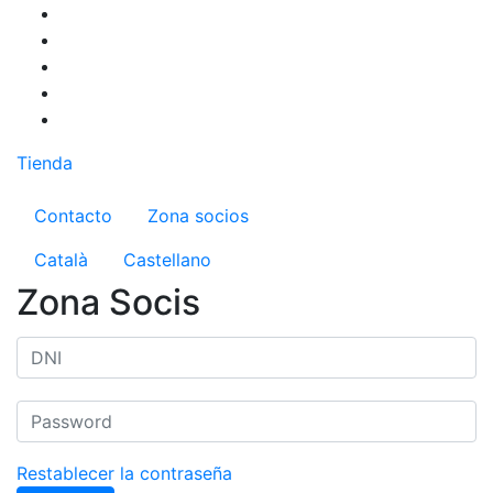
Pasar
al
contenido
principal
Tienda
Menú del compte d'usuari
Contacto
Zona socios
Català
Castellano
Zona Socis
Restablecer la contraseña