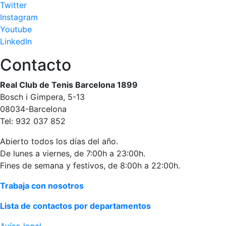
Twitter
Campeonato
Instagram
Social de Pádel
Youtube
Cuadros de
LinkedIn
juego
Contacto
Cuadro
d'Honor
Real Club de Tenis Barcelona 1899
Histórico del
Bosch i Gimpera, 5-13
Campeonato
08034-Barcelona
Social
Tel: 932 037 852
Normativa
Abierto todos los días del año.
De lunes a viernes, de 7:00h a 23:00h.
Otros deportes
Fines de semana y festivos, de 8:00h a 22:00h.
Área social
Trabaja con nosotros
Activitats
Lista de contactos por departamentos
Socials
Salidas