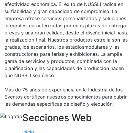
Servicios
efectividad económica. El éxito de NUSSLI radica en
Instalaciones
su fiabilidad y gran capacidad de compromiso. La
empresa ofrece servicios personalizados y soluciones
Preguntas
integrales, caracterizadas por unos plazos de entrega
Frecuentes
(FAQs)
breves y una gran calidad, desde el diseño inicial hasta
la realización final. Nuestros productos estrella son las
Trabaja con
nosotros
gradas, los escenarios, los estadiosmodulares y las
construcciones para ferias y exhibiciones. La amplia
Área deportiva
gama de servicios y productos, combinada con la
planificación y las capacidades de producción hacen
Tenis
que NUSSLI sea único.
Escuela de
tenis
Más de 75 años de experiencia en la Industria de los
Eventos certifican nuestros conocimientos para cubrir
Next Gen
las demandas específicas de diseño y ejecución.
Palmarés
equipos
Secciones Web
Leyendas
Jugadores
Inicio