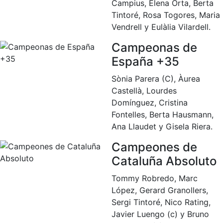
Campius, Elena Orta, Berta
Inscripciones
El Godó del Socio/a
Tintoré, Rosa Togores, Maria
Vendrell y Eulàlia Vilardell.
Campeonas de
España +35
Sònia Parera (C), Àurea
Castellà, Lourdes
Domínguez, Cristina
Fontelles, Berta Hausmann,
Ana Llaudet y Gisela Riera.
Campeones de
Cataluña Absoluto
Tommy Robredo, Marc
López, Gerard Granollers,
Sergi Tintoré, Nico Rating,
Javier Luengo (c) y Bruno