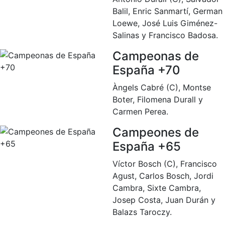
Escuela de Pádel
Balil, Enric Sanmartí, German
Campeonato Social de Pádel
Loewe, José Luis Giménez-
Salinas y Francisco Badosa.
Cuadros de juego
Campeonas de
Cuadro d'Honor
España +70
Histórico del Campeonato Social
Àngels Cabré (C), Montse
Normativa
Boter, Filomena Durall y
Otros deportes
Carmen Perea.
Campeones de
Área social
España +65
Activitats Socials
Víctor Bosch (C), Francisco
Salidas culturales
Agust, Carlos Bosch, Jordi
Cambra, Sixte Cambra,
Conferencias e Inspirational Talks
Josep Costa, Juan Durán y
Calendario de Actividades Sociales
Balazs Taroczy.