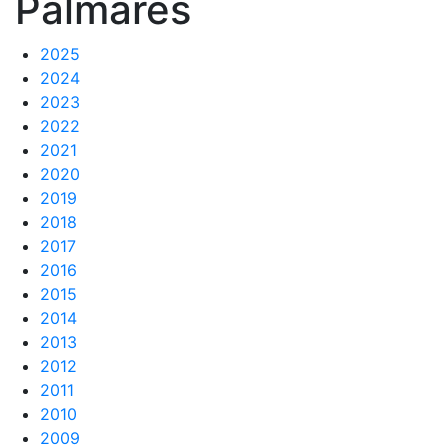
Palmarés
Cronología
Presidentes
2025
2024
Organización
2023
2022
Junta directiva
2021
Comisiones y comités
2020
Estructura ejecutiva
2019
2018
Fundación
2017
Servicios
2016
Instalaciones
2015
2014
Preguntas Frecuentes (FAQs)
2013
Trabaja con nosotros
2012
2011
Área deportiva
2010
2009
Tenis