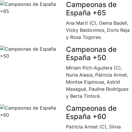
Juegos de mesa
Campeonas de
Peñas del Club
España +65
Wellness Center
Restaurantes
Ana Martí (C), Gema Badell,
Vicky Baldovinos, Doris Reja
Servicio de fisiosalud
Restaurante
y Rosa Togores.
Entrenamientos personales
El Snack
Campeonas de
Actividades dirigidas
Casa Arilla
España +50
Piscina
Chill Out
Miriam Pich-Aguilera (C),
Normativa
Bar Piscina
Nuria Alasia, Patricia Armet,
Montse Espinosa, Astrid
Patrocinio
Noticias
Masagué, Pauline Rodríguez
y Berta Tintoré.
Patrocinadores
Publicidad en la Revista
Campeonas de
Ventajas sociales
España +60
¿Quieres ser Patrocinador del Club?
Patricia Armet (C), Silvia