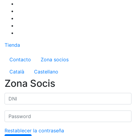
Pasar
al
contenido
principal
Tienda
Menú del compte d'usuari
Contacto
Zona socios
Català
Castellano
Zona Socis
Restablecer la contraseña