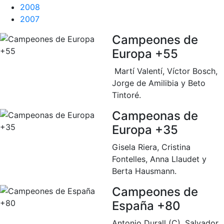
2008
Escuela de tenis
2007
Next Gen
Campeones de
Palmarés equipos
Europa +55
Leyendas
Martí Valentí, Víctor Bosch,
Jugadores profesionales
Jorge de Amilibia y Beto
Competiciones
Tintoré.
Campeonato Social de Tenis
Campeonas de
Cuadros de Juego
Europa +35
Cuadro de Honor
Gisela Riera, Cristina
Histórico del Campeonato Social
Fontelles, Anna Llaudet y
Berta Hausmann.
Fotos
Campeones de
Normativa
España +80
Pádel
Antonio Durall (C), Salvador