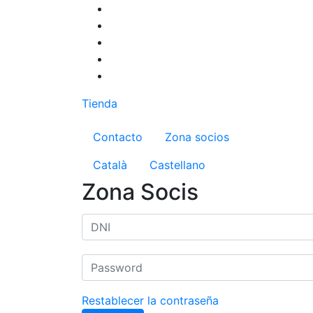
Pasar
al
contenido
principal
Tienda
Menú del compte d'us
Contacto
Zona socios
Català
Castellano
Zona Socis
Restablecer la contraseña