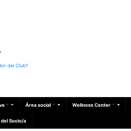
a
dor del Club?
iva
Área social
Wellness Center
 del Socio/a