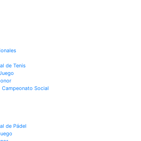
ionales
l de Tenis
 Juego
Honor
el Campeonato Social
l de Pádel
juego