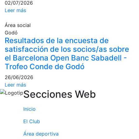
02/07/2026
culturales
Leer más
Conferencias
e
Área social
Inspirational
Godó
Talks
Resultados de la encuesta de
Calendario de
satisfacción de los socios/as sobre
Actividades
el Barcelona Open Banc Sabadell -
Sociales
Trofeo Conde de Godó
Juegos de
mesa
26/06/2026
Leer más
Peñas del Club
Secciones Web
Wellness Center
Inicio
Servicio de
El Club
fisiosalud
Área deportiva
Entrenamientos