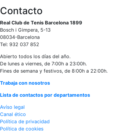
Publicidad en
Contacto
la Revista
Ventajas
Real Club de Tenis Barcelona 1899
sociales
Bosch i Gimpera, 5-13
08034-Barcelona
¿Quieres ser
Patrocinador
Tel: 932 037 852
del Club?
Abierto todos los días del año.
Noticias
De lunes a viernes, de 7:00h a 23:00h.
Fines de semana y festivos, de 8:00h a 22:00h.
Inscripciones
Trabaja con nosotros
El Godó
Lista de contactos por departamentos
del
Socio/a
Avíso legal
Canal ético
Política de privacidad
Política de cookies