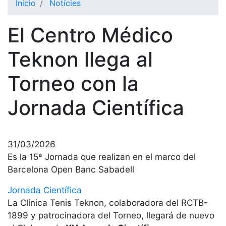
Inicio
Notícies
El Club
El Centro Médico
Historia
Nuestra
Teknon llega al
historia
Torneo con la
Cronología
Presidentes
Jornada Científica
Organización
Junta
directiva
31/03/2026
Comisiones
Es la 15ª Jornada que realizan en el marco del
y comités
Barcelona Open Banc Sabadell
Estructura
Jornada Científica
ejecutiva
La Clínica Tenis Teknon, colaboradora del RCTB-
Fundación
1899 y patrocinadora del Torneo, llegará de nuevo