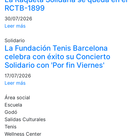
profesionales
RCTB-1899
Competiciones
30/07/2026
Campeonato
Leer más
Social de Tenis
Cuadros de
Solidario
Juego
La Fundación Tenis Barcelona
celebra con éxito su Concierto
Cuadro de
Honor
Solidario con 'Por fin Viernes'
Histórico del
17/07/2026
Campeonato
Leer más
Social
Fotos
Área social
Escuela
Normativa
Godó
Pádel
Salidas Culturales
Tenis
Escuela de
Wellness Center
Pádel