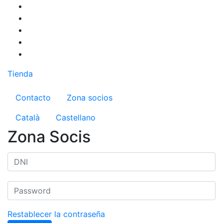
Pasar
al
contenido
principal
Tienda
Menú del compte d'usuari
Contacto
Zona socios
Català
Castellano
Zona Socis
Restablecer la contraseña