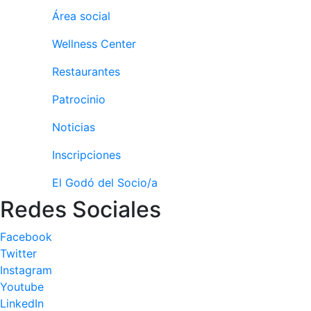
personales
Área social
Actividades
dirigidas
Wellness Center
Piscina
Restaurantes
Normativa
Patrocinio
Restaurantes
Noticias
Inscripciones
Restaurante
El Snack
El Godó del Socio/a
Casa Arilla
Redes Sociales
Chill Out
Facebook
Bar Piscina
Twitter
Instagram
Patrocinio
Youtube
LinkedIn
Patrocinadores