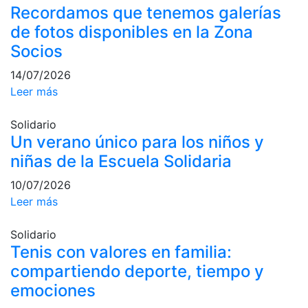
Recordamos que tenemos galerías
Campeonato
de fotos disponibles en la Zona
Social de Pádel
Socios
Cuadros de
juego
14/07/2026
Cuadro
Leer más
d'Honor
Solidario
Histórico del
Un verano único para los niños y
Campeonato
Social
niñas de la Escuela Solidaria
Normativa
10/07/2026
Leer más
Otros deportes
Solidario
Área social
Tenis con valores en familia:
compartiendo deporte, tiempo y
Activitats
Socials
emociones
Salidas