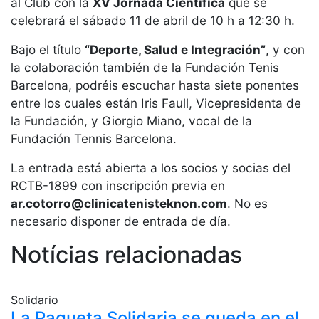
al Club con la
XV Jornada Científica
que se
Servicios
celebrará el sábado 11 de abril de 10 h a 12:30 h.
Instalaciones
Preguntas
Bajo el título
“Deporte, Salud e Integración”
, y con
Frecuentes
la colaboración también de la Fundación Tenis
(FAQs)
Barcelona, podréis escuchar hasta siete ponentes
Trabaja con
entre los cuales están Iris Faull, Vicepresidenta de
nosotros
la Fundación, y Giorgio Miano, vocal de la
Fundación Tennis Barcelona.
Área deportiva
La entrada está abierta a los socios y socias del
Tenis
RCTB-1899 con inscripción previa en
Escuela de
ar.cotorro@clinicatenisteknon.com
. No es
tenis
necesario disponer de entrada de día.
Next Gen
Notícias relacionadas
Palmarés
equipos
Leyendas
Solidario
La Raqueta Solidaria se queda en el
Jugadores