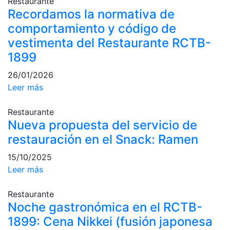
Restaurante
profesionales
Recordamos la normativa de
Competiciones
comportamiento y código de
Campeonato
vestimenta del Restaurante RCTB-
Social de Tenis
1899
Cuadros de
26/01/2026
Juego
Leer más
Cuadro de
Honor
Restaurante
Histórico del
Nueva propuesta del servicio de
Campeonato
restauración en el Snack: Ramen
Social
Fotos
15/10/2025
Leer más
Normativa
Restaurante
Pádel
Noche gastronómica en el RCTB-
Escuela de
1899: Cena Nikkei (fusión japonesa
Pádel