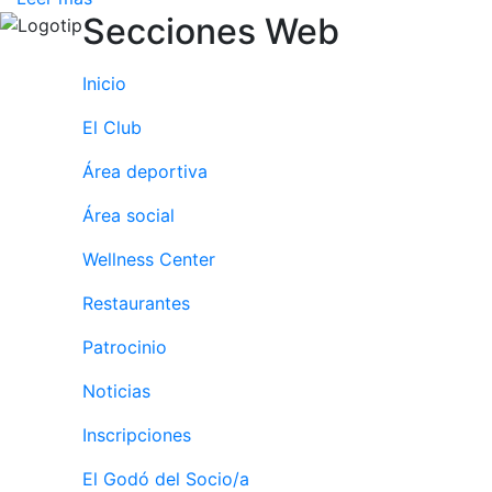
Secciones Web
culturales
Conferencias
e
Inicio
Inspirational
Talks
El Club
Calendario de
Área deportiva
Actividades
Sociales
Área social
Juegos de
Wellness Center
mesa
Peñas del Club
Restaurantes
Patrocinio
Wellness Center
Noticias
Servicio de
Inscripciones
fisiosalud
Entrenamientos
El Godó del Socio/a