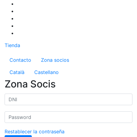
Pasar
al
contenido
principal
Tienda
Menú del compte d'usuari
Contacto
Zona socios
Català
Castellano
Zona Socis
Restablecer la contraseña