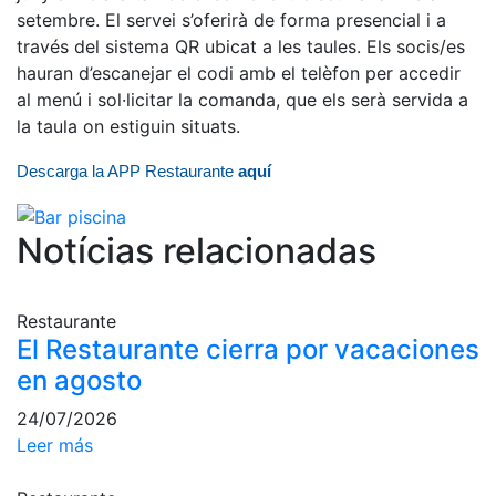
Servicios
setembre. El servei s’oferirà de forma presencial i a
Instalaciones
través del sistema QR ubicat a les taules. Els socis/es
hauran d’escanejar el codi amb el telèfon per accedir
Preguntas
Frecuentes
al menú i sol·licitar la comanda, que els serà servida a
(FAQs)
la taula on estiguin situats.
Trabaja con
Descarga la APP Restaurante
nosotros
aquí
Área deportiva
Notícias relacionadas
Tenis
Escuela de
Restaurante
tenis
El Restaurante cierra por vacaciones
Next Gen
en agosto
Palmarés
24/07/2026
equipos
Leer más
Leyendas
Jugadores