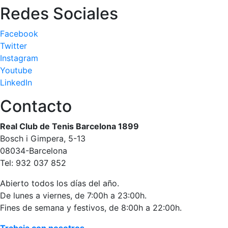
personales
Redes Sociales
Actividades
dirigidas
Facebook
Piscina
Twitter
Instagram
Normativa
Youtube
LinkedIn
Restaurantes
Contacto
Restaurante
Real Club de Tenis Barcelona 1899
El Snack
Bosch i Gimpera, 5-13
Casa Arilla
08034-Barcelona
Tel: 932 037 852
Chill Out
Bar Piscina
Abierto todos los días del año.
De lunes a viernes, de 7:00h a 23:00h.
Patrocinio
Fines de semana y festivos, de 8:00h a 22:00h.
Patrocinadores
Trabaja con nosotros