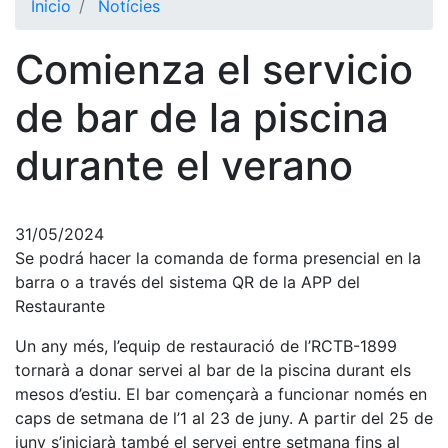
Inicio
Notícies
El Club
Comienza el servicio
Historia
Nuestra
de bar de la piscina
historia
durante el verano
Cronología
Presidentes
Organización
31/05/2024
Se podrá hacer la comanda de forma presencial en la
Junta
directiva
barra o a través del sistema QR de la APP del
Restaurante
Comisiones
y comités
Un any més, l’equip de restauració de l’RCTB-1899
Estructura
tornarà a donar servei al bar de la piscina durant els
ejecutiva
mesos d’estiu. El bar començarà a funcionar només en
caps de setmana de l’1 al 23 de juny. A partir del 25 de
Fundación
juny s’iniciarà també el servei entre setmana fins al