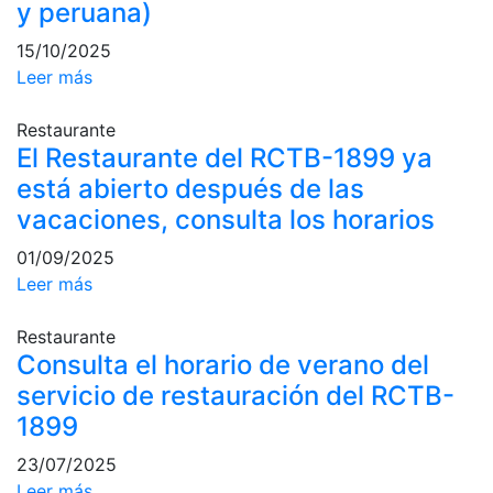
y peruana)
Campeonato
Social de Pádel
15/10/2025
Leer más
Cuadros de
juego
Restaurante
Cuadro
El Restaurante del RCTB-1899 ya
d'Honor
está abierto después de las
Histórico del
vacaciones, consulta los horarios
Campeonato
Social
01/09/2025
Leer más
Normativa
Otros deportes
Restaurante
Consulta el horario de verano del
Área social
servicio de restauración del RCTB-
1899
Activitats
Socials
23/07/2025
Leer más
Salidas