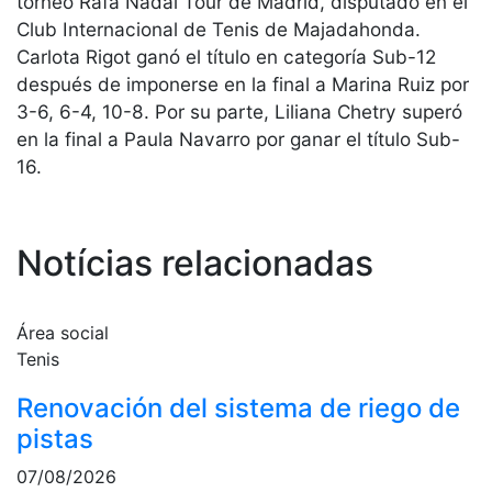
torneo Rafa Nadal Tour de Madrid, disputado en el
Servicios
Club Internacional de Tenis de Majadahonda.
Instalaciones
Carlota Rigot ganó el título en categoría Sub-12
Preguntas
después de imponerse en la final a Marina Ruiz por
Frecuentes
3-6, 6-4, 10-8. Por su parte, Liliana Chetry superó
(FAQs)
en la final a Paula Navarro por ganar el título Sub-
Trabaja con
16.
nosotros
Área deportiva
Notícias relacionadas
Tenis
Escuela de
tenis
Área social
Tenis
Next Gen
Palmarés
Renovación del sistema de riego de
equipos
pistas
Leyendas
07/08/2026
Jugadores