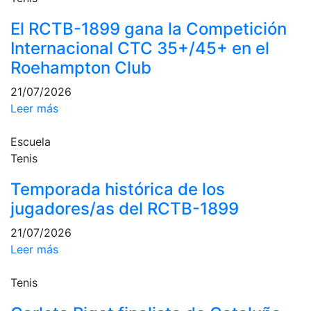
Campeonato
El RCTB-1899 gana la Competición
Social de Pádel
Internacional CTC 35+/45+ en el
Cuadros de
Roehampton Club
juego
Cuadro
21/07/2026
d'Honor
Leer más
Histórico del
Campeonato
Escuela
Social
Tenis
Normativa
Temporada histórica de los
jugadores/as del RCTB-1899
Otros deportes
21/07/2026
Área social
Leer más
Activitats
Tenis
Socials
Salidas