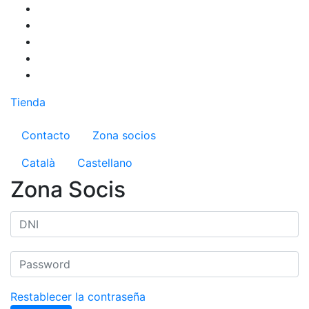
Pasar
al
contenido
principal
Tienda
Menú del compte d'usuari
Contacto
Zona socios
Català
Castellano
Zona Socis
Restablecer la contraseña