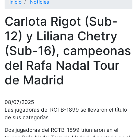
Inicio
Notícies
El Club
Carlota Rigot (Sub-
Historia
Nuestra
12) y Liliana Chetry
historia
(Sub-16), campeonas
Cronología
Presidentes
del Rafa Nadal Tour
Organización
de Madrid
Junta
directiva
Comisiones
y comités
08/07/2025
Las jugadoras del RCTB-1899 se llevaron el título
Estructura
ejecutiva
de sus categorías
Fundación
Dos jugadoras del RCTB-1899 triunfaron en el