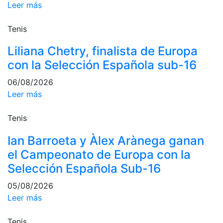
Leer más
profesionales
Competiciones
Tenis
Campeonato
Social de Tenis
Liliana Chetry, finalista de Europa
con la Selección Española sub-16
Cuadros de
Juego
06/08/2026
Cuadro de
Leer más
Honor
Histórico del
Tenis
Campeonato
Social
Ian Barroeta y Àlex Arànega ganan
Fotos
el Campeonato de Europa con la
Selección Española Sub-16
Normativa
05/08/2026
Pádel
Leer más
Escuela de
Pádel
Tenis