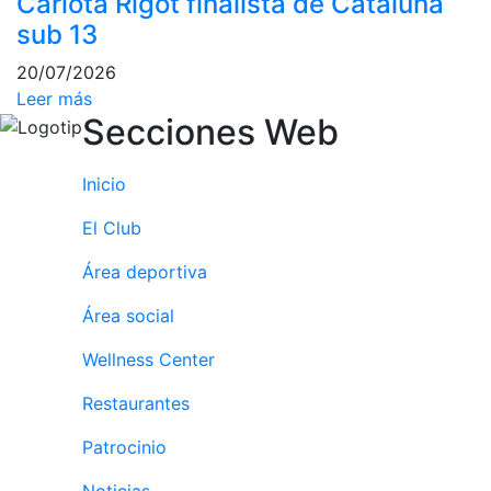
Carlota Rigot finalista de Cataluña
culturales
sub 13
Conferencias
20/07/2026
e
Inspirational
Leer más
Talks
Secciones Web
Calendario de
Inicio
Actividades
Sociales
El Club
Juegos de
mesa
Área deportiva
Peñas del Club
Área social
Wellness Center
Wellness Center
Restaurantes
Servicio de
fisiosalud
Patrocinio
Entrenamientos