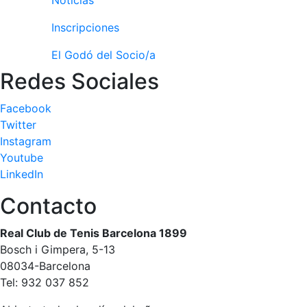
Noticias
personales
Actividades
Inscripciones
dirigidas
El Godó del Socio/a
Piscina
Redes Sociales
Normativa
Facebook
Restaurantes
Twitter
Instagram
Restaurante
Youtube
LinkedIn
El Snack
Casa Arilla
Contacto
Chill Out
Real Club de Tenis Barcelona 1899
Bar Piscina
Bosch i Gimpera, 5-13
08034-Barcelona
Patrocinio
Tel: 932 037 852
Patrocinadores