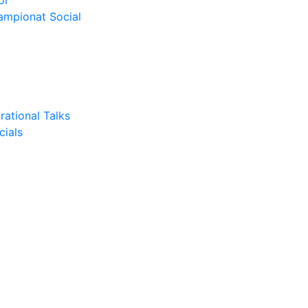
or
Campionat Social
rational Talks
cials