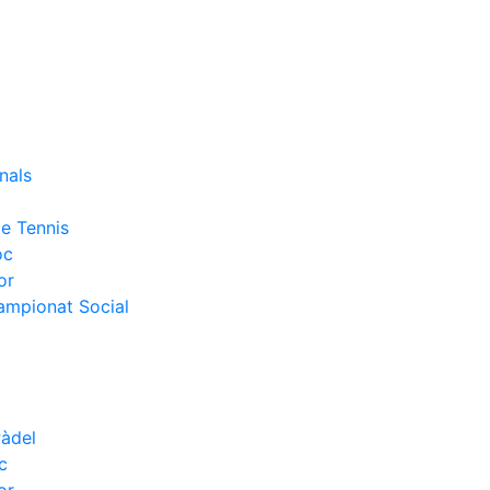
nals
e Tennis
oc
or
Campionat Social
Pàdel
c