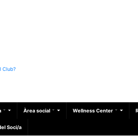
l Club?
a
Àrea social
Wellness Center
el Soci/a