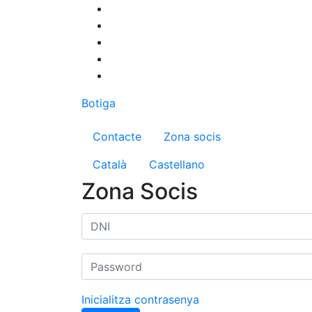
Vés
al
contingut
Botiga
Menú del compte d'us
Contacte
Zona socis
Català
Castellano
Zona Socis
Inicialitza contrasenya