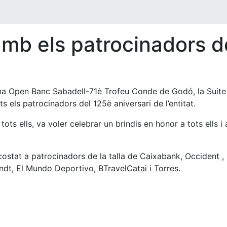
amb els patrocinadors d
na Open Banc Sabadell-71è Trofeu Conde de Godó, la Suite d
s els patrocinadors del 125è aniversari de l’entitat.
ots ells, va voler celebrar un brindis en honor a tots ells i
 costat a patrocinadors de la talla de Caixabank, Occiden
indt, El Mundo Deportivo, BTravelCatai i Torres.