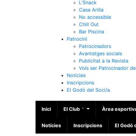
L'Snack
Casa Arilla
No accessible
Chill Out
Bar Piscina
Patrocini
Patrocinadors
Avantatges socials
Publicitat a la Revista
Vols ser Patrocinador de
Notícies
Inscripcions
El Godó del Soci/a
Inici
El Club
Àrea esportiv
Notícies
Inscripcions
El Godó d