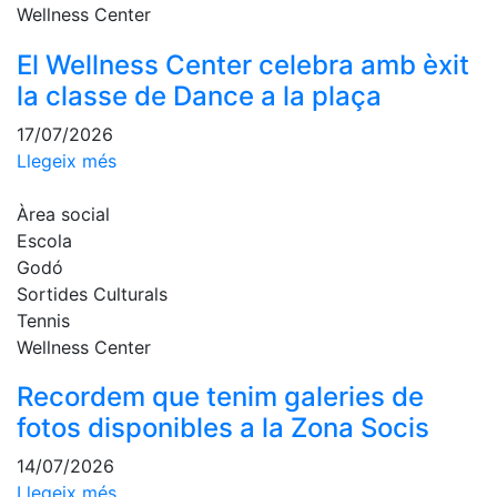
Wellness Center
Escola de
Pàdel
El Wellness Center celebra amb èxit
Campionat
la classe de Dance a la plaça
Social Pàdel
Quadres
17/07/2026
de joc
Llegeix més
Quadre
d'Honor
Àrea social
Escola
Històric
Godó
del
Campionat
Sortides Culturals
Social
Tennis
Wellness Center
Normativa
Recordem que tenim galeries de
Altres esports
fotos disponibles a la Zona Socis
Àrea social
14/07/2026
Llegeix més