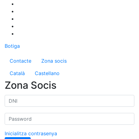
Vés
al
contingut
Botiga
Menú del compte d'usuari
Contacte
Zona socis
Català
Castellano
Zona Socis
Inicialitza contrasenya