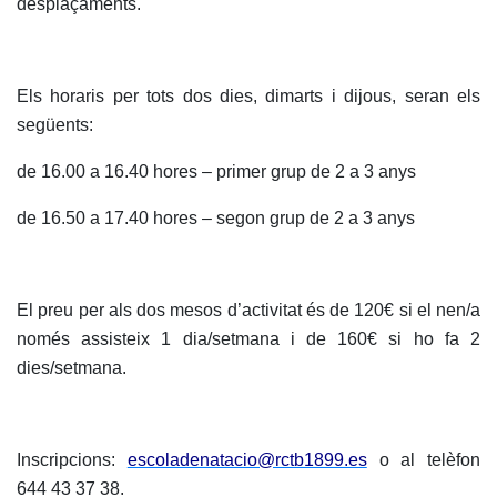
Serveis
desplaçaments.
Instal·lacions
Preguntes
Freqüents
Els horaris per tots dos dies, dimarts i dijous, seran els
(FAQs)
següents:
Treballa amb
de 16.00 a 16.40 hores – primer grup de 2 a 3 anys
nosaltres
de 16.50 a 17.40 hores – segon grup de 2 a 3 anys
Àrea esportiva
Tennis
Escola de
El preu per als dos mesos d’activitat és de 120€ si el nen/a
tennis
només assisteix 1 dia/setmana i de 160€ si ho fa 2
Next Gen
dies/setmana.
Palmarès
equips
Llegendes
Inscripcions:
escoladenatacio@rctb1899.es
o al telèfon
644 43 37 38.
Jugadors