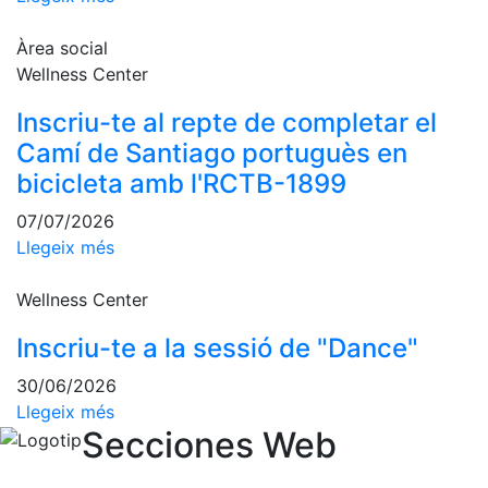
Activitats
Socials
Àrea social
Sortides
Wellness Center
culturals
Inscriu-te al repte de completar el
Conferències
i
Camí de Santiago portuguès en
Inspirational
bicicleta amb l'RCTB-1899
Talks
07/07/2026
Calendari
Llegeix més
d'Activitats
Socials
Wellness Center
Jocs de taula
Penyes del
Inscriu-te a la sessió de "Dance"
Club
30/06/2026
Llegeix més
Wellness
Secciones Web
Center
Servei de