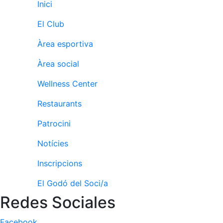
Inici
fisiosalut
Entrenaments
El Club
personals
Àrea esportiva
Activitats
dirigides
Àrea social
Piscina
Wellness Center
Normativa
Restaurants
Restaurants
Patrocini
Restaurant
Notícies
L'Snack
Inscripcions
Casa Arilla
El Godó del Soci/a
Chill Out
Redes Sociales
Bar
Piscina
Facebook