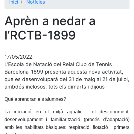
Inici
Notícies
El Club
Aprèn a nedar a
Història
La nostra
l’RCTB-1899
història
Cronologia
Presidents
17/05/2022
L’Escola de Natació del Reial Club de Tennis
Organització
Barcelona-1899 presenta aquesta nova activitat,
Junta
que es desenvoluparà del 31 de maig al 21 de juliol,
directiva
ambdós inclosos, tots els dimarts i dijous
Comissions
i comités
Què aprendran els alumnes?
Estructura
La iniciació en el mitjà aquàtic i el descobriment,
executiva
desenvolupament i familiarització (procés d’adaptació)
Fundació
amb les habilitats bàsiques: respiració, flotació i primers