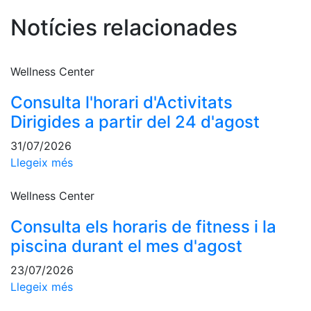
professionals
Notícies relacionades
Competicions
Campionat
Social de
Wellness Center
Tennis
Consulta l'horari d'Activitats
Quadres
Dirigides a partir del 24 d'agost
de Joc
Quadre
31/07/2026
d'Honor
Llegeix més
Històric
del
Wellness Center
Campionat
Social
Consulta els horaris de fitness i la
Fotos
piscina durant el mes d'agost
Normativa
23/07/2026
Llegeix més
Pàdel