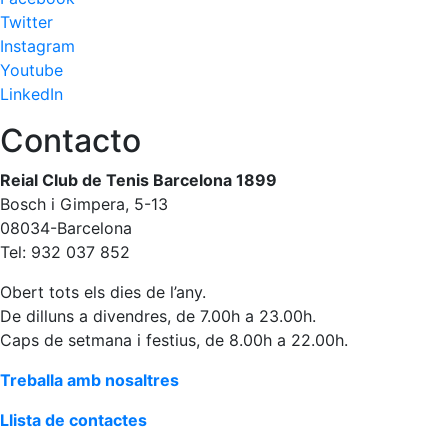
Twitter
Patrocini
Instagram
Patrocinadors
Youtube
LinkedIn
Avantatges
socials
Contacto
Publicitat a la
Revista
Reial Club de Tenis Barcelona 1899
Vols ser
Bosch i Gimpera, 5-13
Patrocinador
08034-Barcelona
del Club?
Tel: 932 037 852
Notícies
Obert tots els dies de l’any.
De dilluns a divendres, de 7.00h a 23.00h.
Inscripcions
Caps de setmana i festius, de 8.00h a 22.00h.
El
Treballa amb nosaltres
Godó
del
Llista de contactes
Soci/a