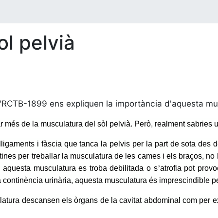
ol pelvià
l'RCTB-1899 ens expliquen la importància d'aquesta mu
més de la musculatura del sòl pelvià. Però, realment sabries ub
ligaments i fàscia que tanca la pelvis per la part de sota des d
tines per treballar la musculatura de les cames i els braços, no
i aquesta musculatura es troba debilitada o s
’
atrofia pot provo
continència urinària, aquesta musculatura és imprescindible pe
atura descansen els òrgans de la cavitat abdominal com per exe