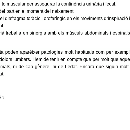
 to muscular per assegurar la continència urinària i fecal.
 del part en el moment del naixement.
 el diafragma toràcic i orofaríngic en els moviments d
’
inspiració 
al.
vià treballa en sinergia amb els músculs abdominals i espinals p
ta poden aparèixer patologies molt habituals com per exemple 
i dolors lumbars. Hem de tenir en compte que per molt que aquest
mals, ni de cap gènere, ni de l
’
edat. Encara que siguin molt 
at.