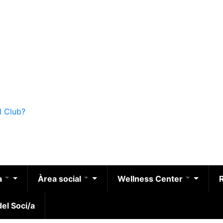
l Club?
a
Àrea social
Wellness Center
el Soci/a