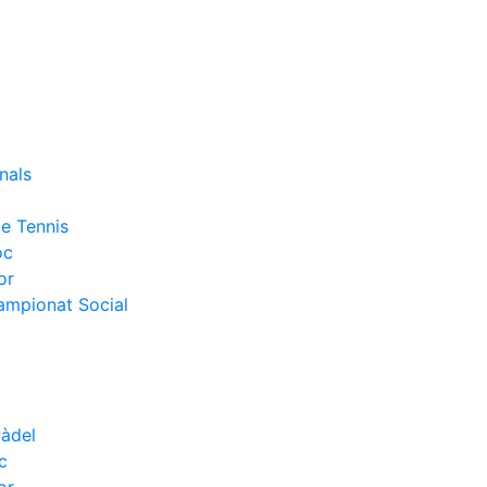
nals
e Tennis
oc
or
Campionat Social
Pàdel
c