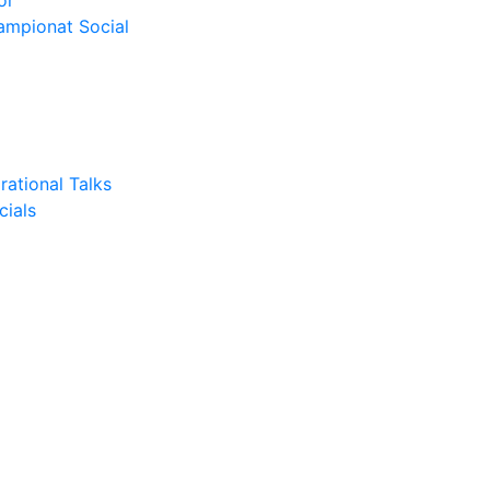
or
Campionat Social
rational Talks
cials