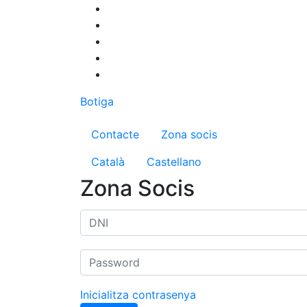
Vés
al
contingut
Botiga
Menú del compte d'us
Contacte
Zona socis
Català
Castellano
Zona Socis
Inicialitza contrasenya