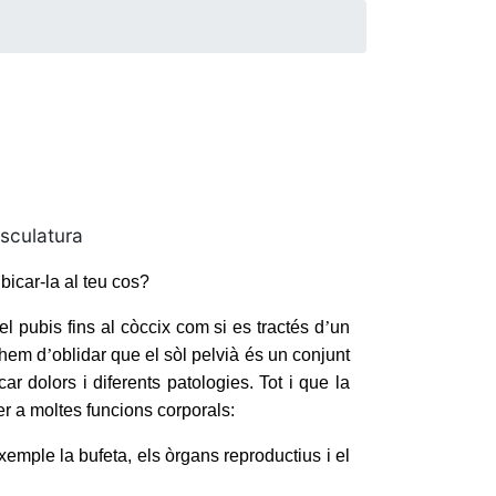
sculatura
icar-la al teu cos?
el pubis fins al còccix com si es tractés d
’
un
 hem d
’
oblidar que el sòl pelvià és un conjunt
car dolors i diferents patologies. Tot i que la
r a moltes funcions corporals:
mple la bufeta, els òrgans reproductius i el