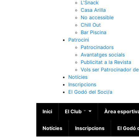
L'Snack
Casa Arilla
No accessible
Chill Out
Bar Piscina
Patrocini
Patrocinadors
Avantatges socials
Publicitat a la Revista
Vols ser Patrocinador de
Notícies
Inscripcions
El Godó del Soci/a
Inici
El Club
Àrea esportiv
Notícies
Inscripcions
El Godó d