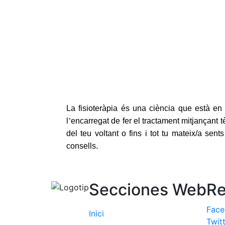
La fisioteràpia és una ciència que està en 
l
’
encarregat de fer el tractament mitjançant 
del teu voltant o fins i tot tu mateix/a sen
consells.
Secciones Web
Re
Fac
Inici
Twit