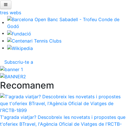
ltres webs
Inici
El Club
Àrea esportiva
Àrea social
Wellness Center
Restaurants
Patrocini
Notícies
Inscripcions
El Godó del Soci/a
Subscriu-te a
Recomanem
T'agrada viatjar? Descobreix les novetats i propostes que
t'oferiex BTravel, l'Agència Oficial de Viatges de l'RCTB-