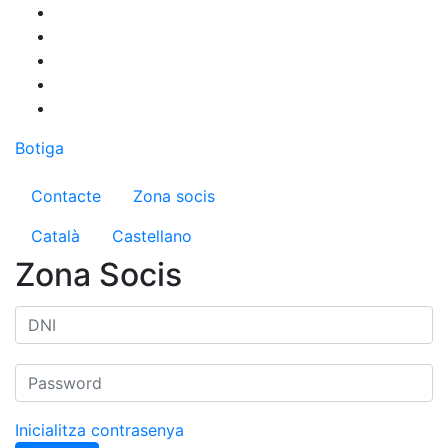
Vés
al
contingut
Botiga
Menú del compte d'usuari
Contacte
Zona socis
Català
Castellano
Zona Socis
Inicialitza contrasenya