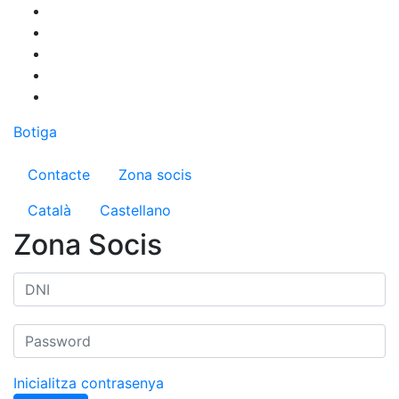
Vés
al
contingut
Botiga
Menú del compte d'usuari
Contacte
Zona socis
Català
Castellano
Zona Socis
Inicialitza contrasenya