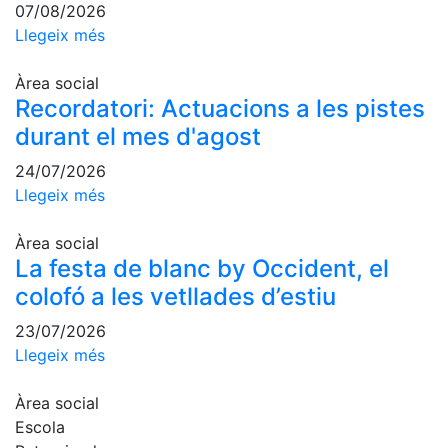
07/08/2026
professionals
Llegeix més
Competicions
Campionat
Àrea social
Social de
Recordatori: Actuacions a les pistes
Tennis
durant el mes d'agost
Quadres
24/07/2026
de Joc
Llegeix més
Quadre
d'Honor
Àrea social
Històric
La festa de blanc by Occident, el
del
colofó a les vetllades d’estiu
Campionat
Social
23/07/2026
Fotos
Llegeix més
Normativa
Àrea social
Escola
Pàdel