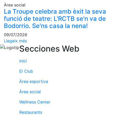
Activitats
Àrea social
Socials
La Troupe celebra amb èxit la seva
Sortides
funció de teatre: L'RCTB se'n va de
culturals
Bodorrio. Se'ns casa la nena!
Conferències
i
09/07/2026
Inspirational
Llegeix més
Talks
Secciones Web
Calendari
d'Activitats
Inici
Socials
El Club
Jocs de taula
Penyes del
Àrea esportiva
Club
Àrea social
Wellness
Wellness Center
Center
Restaurants
Servei de