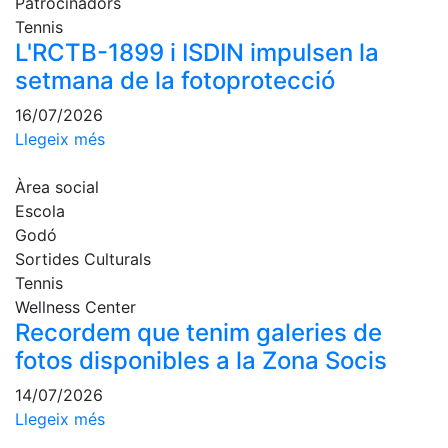
Patrocinadors
Escola de
Tennis
Pàdel
L'RCTB-1899 i ISDIN impulsen la
Campionat
setmana de la fotoprotecció
Social Pàdel
16/07/2026
Quadres
Llegeix més
de joc
Quadre
Àrea social
d'Honor
Escola
Històric
Godó
del
Sortides Culturals
Campionat
Social
Tennis
Wellness Center
Normativa
Recordem que tenim galeries de
fotos disponibles a la Zona Socis
Altres esports
14/07/2026
Àrea social
Llegeix més