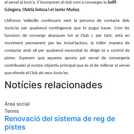
Serveis
el servei al Soci/a. S’incorporen al club com a conserges la
Judit
Instal·lacions
Góngora, l’Adrià Sotoca i el Javier Muñoz
.
Preguntes
L’Alfonso Vallecillo continuarà sent la persona de contacte dels
Freqüents
Socis/es per qualsevol contingencia que hi pugui haver. Com les
(FAQs)
funcions de conserge abarquen tot el Club i, per tant, està en
Treballa amb
moviment permanent per les instal·lacions, la millor manera de
nosaltres
contactar amb ell per qualsevol necessitat és dirigir-se a control de
pistes.
Esperem que aquesta aposta pel servei de consergeria
Àrea esportiva
contribueixi al nostre objectiu principal que és el de millorar el servei
Tennis
que ofereix el Club als seus Socis/es.
Notícies relacionades
Escola de
tennis
Next Gen
Àrea social
Palmarès
Tennis
equips
Renovació del sistema de reg de
Llegendes
pistes
Jugadors