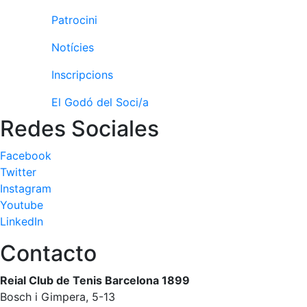
fisiosalut
Patrocini
Entrenaments
personals
Notícies
Activitats
Inscripcions
dirigides
Piscina
El Godó del Soci/a
Redes Sociales
Normativa
Restaurants
Facebook
Twitter
Instagram
Restaurant
Youtube
L'Snack
LinkedIn
Casa Arilla
Contacto
Chill Out
Reial Club de Tenis Barcelona 1899
Bar
Piscina
Bosch i Gimpera, 5-13