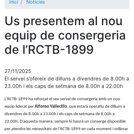
Inici
Notícies
El Club
Us presentem al nou
Història
La nostra
equip de consergeria
història
de l’RCTB-1899
Cronologia
Presidents
Organització
27/11/2025
Junta
El servei s’ofereix de dilluns a divendres de 8.00h a
directiva
23.00h i els caps de setmana de 8.00h a 22.00h
Comissions
i comités
L’RCTB-1899 ha reforçat el seu servei de consergeria amb un nou
equip liderat per
Alfonso Vallecillo
, que estarà operatiu de dilluns a
Estructura
executiva
divendres de 8.00h a 23.00h i els caps de setmana de 8.00h a
22.00h. D’aquesta manera, sempre hi haurà un conserge disponible
Fundació
per atendre les necessitats de l’RCTB-1899 en cada moment i millorar