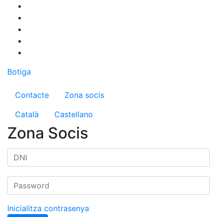
Vés
al
contingut
Botiga
Menú del compte d'usuari
Contacte
Zona socis
Català
Castellano
Zona Socis
Inicialitza contrasenya