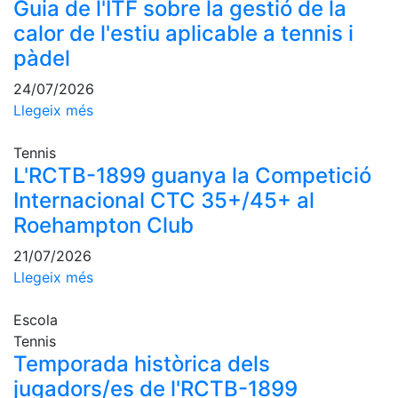
Guia de l'ITF sobre la gestió de la
Escola de
calor de l'estiu aplicable a tennis i
Pàdel
pàdel
Campionat
Social Pàdel
24/07/2026
Quadres
Llegeix més
de joc
Quadre
Tennis
d'Honor
L'RCTB-1899 guanya la Competició
Internacional CTC 35+/45+ al
Històric
del
Roehampton Club
Campionat
Social
21/07/2026
Llegeix més
Normativa
Escola
Altres esports
Tennis
Temporada històrica dels
Àrea social
jugadors/es de l'RCTB-1899