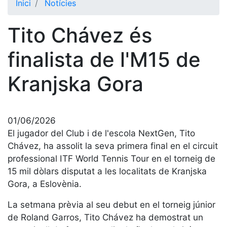
Inici
Notícies
El Club
Tito Chávez és
Història
La nostra
finalista de l'M15 de
història
Kranjska Gora
Cronologia
Presidents
Organització
01/06/2026
Junta
El jugador del Club i de l'escola NextGen, Tito
directiva
Chávez, ha assolit la seva primera final en el circuit
Comissions
professional ITF World Tennis Tour en el torneig de
i comités
15 mil dòlars disputat a les localitats de Kranjska
Estructura
Gora, a Eslovènia.
executiva
La setmana prèvia al seu debut en el torneig júnior
Fundació
de Roland Garros, Tito Chávez ha demostrat un