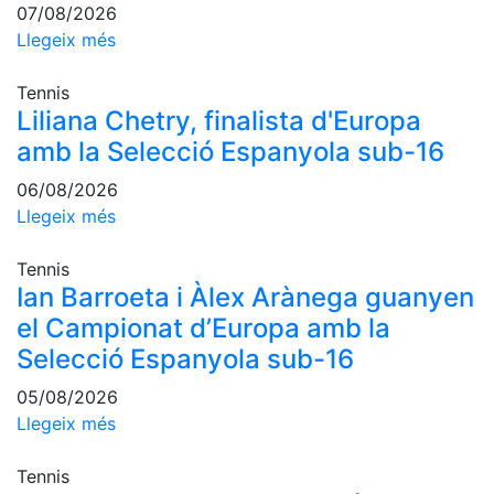
07/08/2026
professionals
Llegeix més
Competicions
Campionat
Tennis
Social de
Liliana Chetry, finalista d'Europa
Tennis
amb la Selecció Espanyola sub-16
Quadres
06/08/2026
de Joc
Llegeix més
Quadre
d'Honor
Tennis
Històric
Ian Barroeta i Àlex Arànega guanyen
del
el Campionat d’Europa amb la
Campionat
Social
Selecció Espanyola sub-16
Fotos
05/08/2026
Llegeix més
Normativa
Pàdel
Tennis