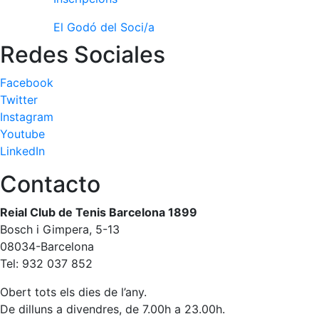
fisiosalut
El Godó del Soci/a
Entrenaments
personals
Redes Sociales
Activitats
Facebook
dirigides
Twitter
Piscina
Instagram
Normativa
Youtube
LinkedIn
Restaurants
Contacto
Restaurant
Reial Club de Tenis Barcelona 1899
L'Snack
Bosch i Gimpera, 5-13
08034-Barcelona
Casa Arilla
Tel: 932 037 852
Chill Out
Obert tots els dies de l’any.
Bar
Piscina
De dilluns a divendres, de 7.00h a 23.00h.