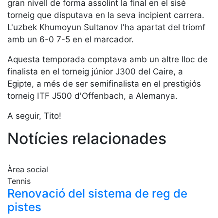
Serveis
gran nivell de forma assolint la final en el sisè
torneig que disputava en la seva incipient carrera.
Instal·lacions
L'uzbek Khumoyun Sultanov l'ha apartat del triomf
Preguntes
amb un 6-0 7-5 en el marcador.
Freqüents
(FAQs)
Aquesta temporada comptava amb un altre lloc de
Treballa amb
finalista en el torneig júnior J300 del Caire, a
nosaltres
Egipte, a més de ser semifinalista en el prestigiós
torneig ITF J500 d'Offenbach, a Alemanya.
Àrea esportiva
A seguir, Tito!
Tennis
Notícies relacionades
Escola de
tennis
Next Gen
Àrea social
Palmarès
Tennis
equips
Renovació del sistema de reg de
Llegendes
pistes
Jugadors