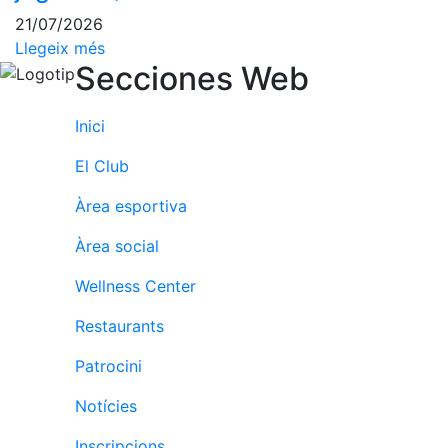
Activitats
Socials
21/07/2026
Llegeix més
Sortides
Secciones Web
culturals
Conferències
Inici
i
Inspirational
El Club
Talks
Àrea esportiva
Calendari
d'Activitats
Àrea social
Socials
Jocs de taula
Wellness Center
Penyes del
Restaurants
Club
Patrocini
Wellness
Center
Notícies
Servei de
Inscripcions