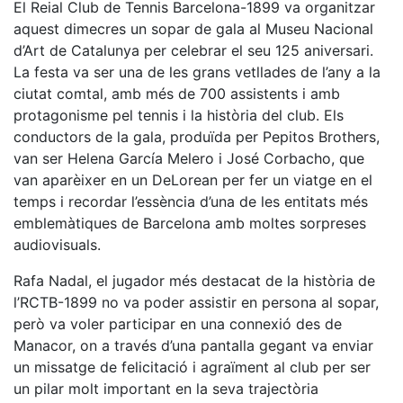
El Reial Club de Tennis Barcelona-1899 va organitzar
aquest dimecres un sopar de gala al Museu Nacional
d’Art de Catalunya per celebrar el seu 125 aniversari.
La festa va ser una de les grans vetllades de l’any a la
ciutat comtal, amb més de 700 assistents i amb
protagonisme pel tennis i la història del club. Els
conductors de la gala, produïda per Pepitos Brothers,
van ser Helena García Melero i José Corbacho, que
van aparèixer en un DeLorean per fer un viatge en el
temps i recordar l’essència d’una de les entitats més
emblemàtiques de Barcelona amb moltes sorpreses
audiovisuals.
Rafa Nadal, el jugador més destacat de la història de
l’RCTB-1899 no va poder assistir en persona al sopar,
però va voler participar en una connexió des de
Manacor, on a través d’una pantalla gegant va enviar
un missatge de felicitació i agraïment al club per ser
un pilar molt important en la seva trajectòria