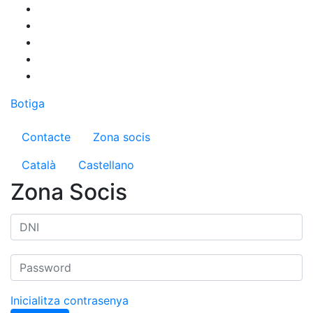
Vés
al
contingut
Botiga
Menú del compte d'usuari
Contacte
Zona socis
Català
Castellano
Zona Socis
Inicialitza contrasenya