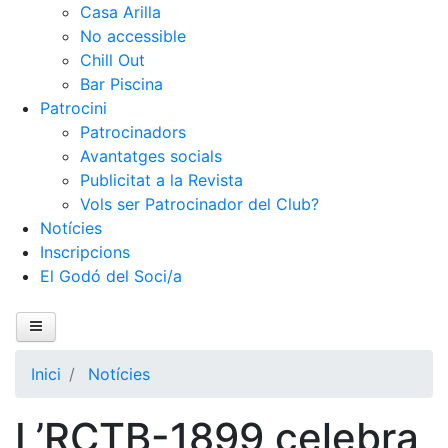
Casa Arilla
No accessible
Chill Out
Bar Piscina
Patrocini
Patrocinadors
Avantatges socials
Publicitat a la Revista
Vols ser Patrocinador del Club?
Notícies
Inscripcions
El Godó del Soci/a
Inici
El Club
Àrea esportiva
Inici
Notícies
Àrea social
Wellness Center
L’RCTB-1899 celebra