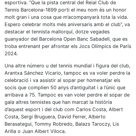
esportiva. “Que la pista central del Reial Club de
Tennis Barcelona-1899 porti el meu nom és un honor
molt gran i una cosa que m’acompanyarà tota la vida.
Espero celebrar molts més aniversaris amb el club”, va
destacar el tennista mallorquí, dotze vegades
guanyador del Barcelona Open Banc Sabadell, que es
troba entrenant per afrontar els Jocs Olímpics de París
2024.
Una altre número u del tennis mundial i figura del club,
Arantxa Sánchez Vicario, tampoc es va voler perdre la
celebració i va assistir al sopar per homenatjar els
socis que complien 50 anys d’antiguitat i a l’únic que
arribava a 75. Tampoc es van voler perdre el sopar de
gala altres tennistes que han marcat la història
d’aquest esport i del club com Carlos Costa, Albert
Costa, Sergi Bruguera, David Ferrer, Alberto
Berasategui, Tommy Robredo, Balazs Taroczy, Lis
Arilla o Juan Albert Viloca.