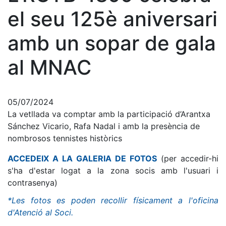
Restaurants
Patrocini
Notícies
el seu 125è aniversari
Inscripcions
El Godó del Soci/a
amb un sopar de gala
al MNAC
05/07/2024
La vetllada va comptar amb la participació d’Arantxa
Sánchez Vicario, Rafa Nadal i amb la presència de
nombrosos tennistes històrics
ACCEDEIX A LA GALERIA DE FOTOS
(per accedir-hi
s'ha d'estar logat a la zona socis amb l'usuari i
contrasenya)
*Les fotos es poden recollir físicament a l'oficina
d'Atenció al Soci.