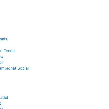
nals
e Tennis
oc
or
Campionat Social
Pàdel
c