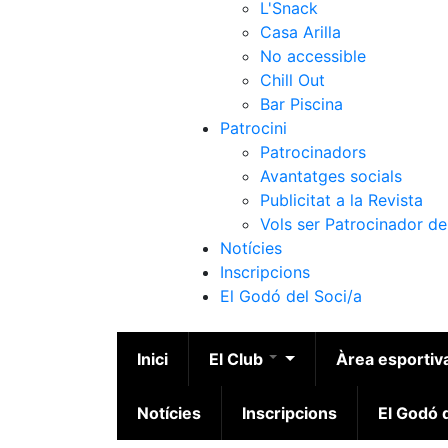
L'Snack
Casa Arilla
No accessible
Chill Out
Bar Piscina
Patrocini
Patrocinadors
Avantatges socials
Publicitat a la Revista
Vols ser Patrocinador de
Notícies
Inscripcions
El Godó del Soci/a
Inici
El Club
Àrea esportiv
Notícies
Inscripcions
El Godó d