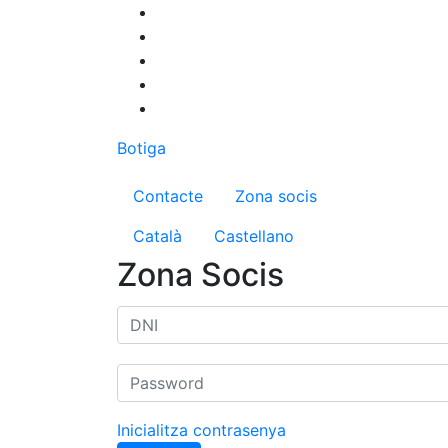
Vés
al
contingut
Botiga
Menú del compte d'us
Contacte
Zona socis
Català
Castellano
Zona Socis
Inicialitza contrasenya