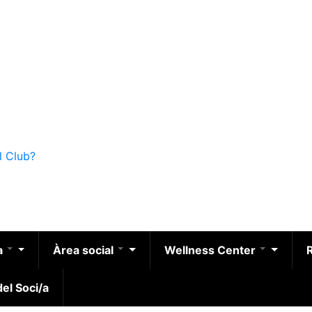
l Club?
a
Àrea social
Wellness Center
el Soci/a