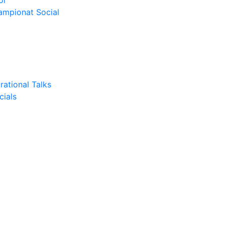
or
Campionat Social
rational Talks
cials