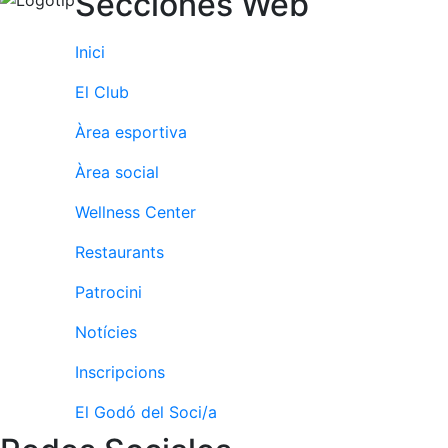
Secciones Web
professionals
Competicions
Inici
Campionat
El Club
Social de
Tennis
Àrea esportiva
Quadres
de Joc
Àrea social
Quadre
Wellness Center
d'Honor
Restaurants
Històric
del
Patrocini
Campionat
Social
Notícies
Fotos
Inscripcions
Normativa
El Godó del Soci/a
Pàdel