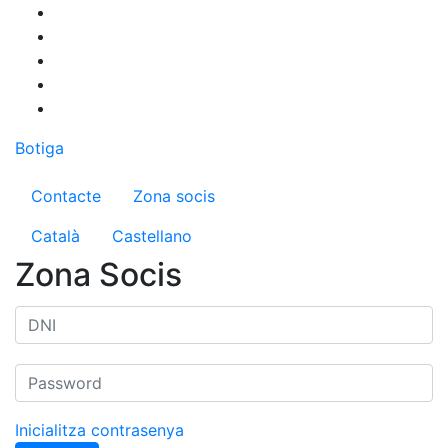
Vés
al
contingut
Botiga
Menú del compte d'usuari
Contacte
Zona socis
Català
Castellano
Zona Socis
Inicialitza contrasenya