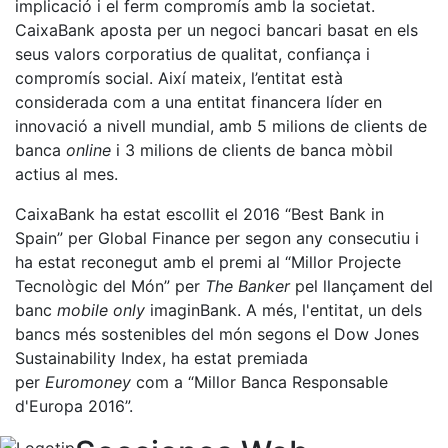
Serveis
implicació i el ferm compromís amb la societat.
CaixaBank aposta per un negoci bancari basat en els
Instal·lacions
seus valors corporatius de qualitat, confiança i
Preguntes
compromís social. Així mateix, l’entitat està
Freqüents
considerada com a una entitat financera líder en
(FAQs)
innovació a nivell mundial, amb 5 milions de clients de
Treballa amb
banca
online
i 3 milions de clients de banca mòbil
nosaltres
actius al mes.
Àrea esportiva
CaixaBank ha estat escollit el 2016 “Best Bank in
Spain” per Global Finance per segon any consecutiu i
Tennis
ha estat reconegut amb el premi al “Millor Projecte
Escola de
Tecnològic del Món” per
The Banker
pel llançament del
tennis
banc
mobile only
imaginBank. A més, l'entitat, un dels
Next Gen
bancs més sostenibles del món segons el Dow Jones
Sustainability Index, ha estat premiada
Palmarès
equips
per
Euromoney
com a “Millor Banca Responsable
d'Europa 2016”.
Llegendes
Jugadors