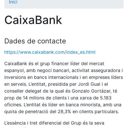
Inici
El Club
CaixaBank
Història
La nostra
història
Dades de contacte
Cronologia
https://www.caixabank.com/index_es.html
Presidents
CaixaBank és el grup financer líder del mercat
Organització
espanyol, amb negoci bancari, activitat asseguradora i
Junta
inversions en bancs internacionals i en empreses líders
directiva
en serveis. L’entitat, presidida per Jordi Gual i el
Comissions
conseller delegat de la qual és Gonzalo Gortázar, té
i comités
prop de 14 milions de clients i una xarxa de 5.183
Estructura
oficines. L’entitat és líder en banca minorista, amb una
executiva
quota de penetració del 28,3% en clients particulars.
Fundació
L’essència i tret diferencial del Grup és la seva