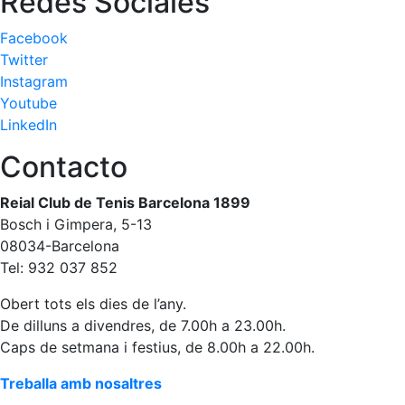
Redes Sociales
Escola de
Pàdel
Facebook
Campionat
Twitter
Social Pàdel
Instagram
Youtube
Quadres
LinkedIn
de joc
Quadre
Contacto
d'Honor
Històric
Reial Club de Tenis Barcelona 1899
del
Bosch i Gimpera, 5-13
Campionat
08034-Barcelona
Social
Tel: 932 037 852
Normativa
Obert tots els dies de l’any.
De dilluns a divendres, de 7.00h a 23.00h.
Altres esports
Caps de setmana i festius, de 8.00h a 22.00h.
Àrea social
Treballa amb nosaltres