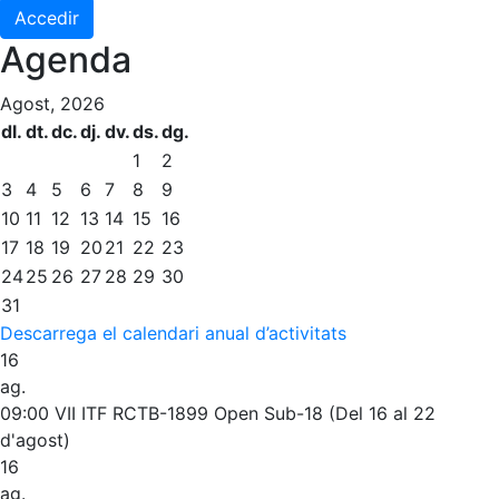
Accedir
Agenda
Agost, 2026
dl.
dt.
dc.
dj.
dv.
ds.
dg.
1
2
3
4
5
6
7
8
9
10
11
12
13
14
15
16
17
18
19
20
21
22
23
24
25
26
27
28
29
30
31
Descarrega el calendari anual d’activitats
16
ag.
09:00
VII ITF RCTB-1899 Open Sub-18 (Del 16 al 22
d'agost)
16
ag.