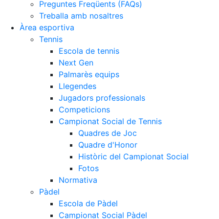
Històric del Campionat Social
Preguntes Freqüents (FAQs)
Treballa amb nosaltres
Fotos
Àrea esportiva
Normativa
Tennis
Escola de tennis
Pàdel
Next Gen
Palmarès equips
Escola de Pàdel
Llegendes
Campionat Social Pàdel
Jugadors professionals
Quadres de joc
Competicions
Campionat Social de Tennis
Quadre d'Honor
Quadres de Joc
Històric del Campionat Social
Quadre d'Honor
Històric del Campionat Social
Normativa
Fotos
Altres esports
Normativa
Pàdel
Àrea social
Escola de Pàdel
Campionat Social Pàdel