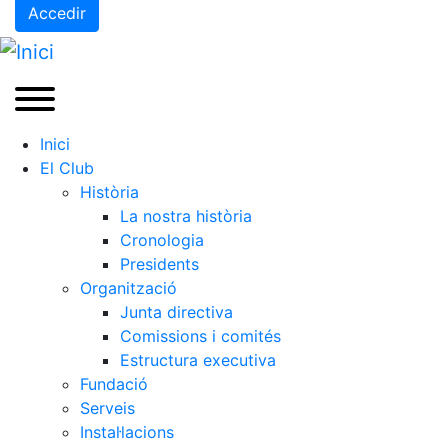
Accedir
Preguntes Freqüents (FAQs)
Treballa amb nosaltres
Àrea esportiva
Tennis
Inici
El Club
Escola de tennis
Història
Next Gen
La nostra història
Palmarès equips
Cronologia
Presidents
Llegendes
Organització
Jugadors professionals
Junta directiva
Competicions
Comissions i comités
Campionat Social de Tennis
Estructura executiva
Fundació
Quadres de Joc
Serveis
Quadre d'Honor
Instal·lacions