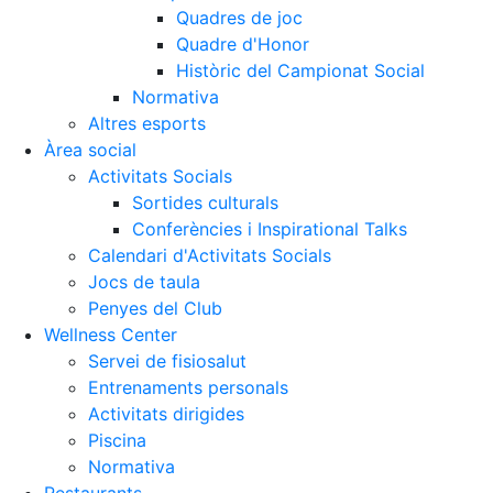
Activitats Socials
Quadres de joc
Quadre d'Honor
Sortides culturals
Històric del Campionat Social
Conferències i Inspirational Talks
Normativa
Altres esports
Calendari d'Activitats Socials
Àrea social
Jocs de taula
Activitats Socials
Penyes del Club
Sortides culturals
Conferències i Inspirational Talks
Wellness Center
Restaurants
Calendari d'Activitats Socials
Jocs de taula
Servei de fisiosalut
Restaurant
Penyes del Club
Entrenaments personals
L'Snack
Wellness Center
Activitats dirigides
Casa Arilla
Servei de fisiosalut
Entrenaments personals
Piscina
Chill Out
Activitats dirigides
Normativa
Bar Piscina
Piscina
Normativa
Patrocini
Notícies