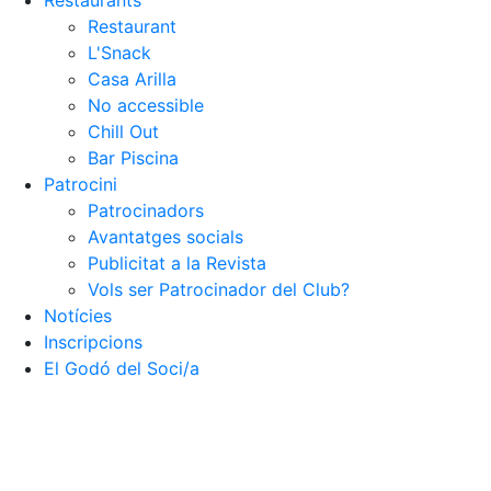
Restaurants
Restaurant
Patrocinadors
L'Snack
Avantatges socials
Casa Arilla
Publicitat a la Revista
No accessible
Vols ser Patrocinador del Club?
Chill Out
Bar Piscina
Inscripcions
El Godó del Soci/a
Patrocini
Patrocinadors
Avantatges socials
Publicitat a la Revista
Vols ser Patrocinador del Club?
Notícies
Inscripcions
El Godó del Soci/a