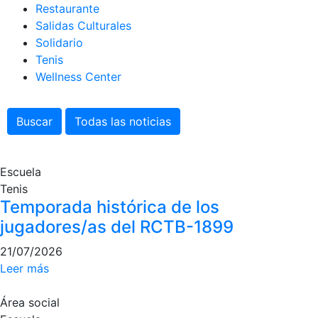
Servicios
Restaurante
Instalaciones
Salidas Culturales
Solidario
Preguntas
Tenis
Frecuentes
(FAQs)
Wellness Center
Trabaja con
nosotros
Buscar
Todas las noticias
Área deportiva
Escuela
Tenis
Tenis
Escuela de
Temporada histórica de los
tenis
jugadores/as del RCTB-1899
Next Gen
21/07/2026
Palmarés
Leer más
equipos
Leyendas
Área social
Jugadores