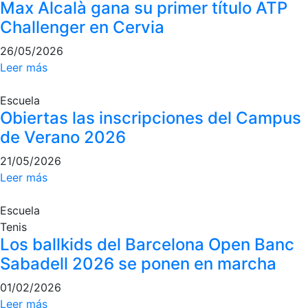
Max Alcalà gana su primer título ATP
culturales
Challenger en Cervia
Conferencias
e
26/05/2026
Inspirational
Leer más
Talks
Escuela
Calendario de
Obiertas las inscripciones del Campus
Actividades
Sociales
de Verano 2026
Juegos de
21/05/2026
mesa
Leer más
Peñas del Club
Escuela
Wellness Center
Tenis
Los ballkids del Barcelona Open Banc
Sabadell 2026 se ponen en marcha
Servicio de
fisiosalud
01/02/2026
Entrenamientos
Leer más