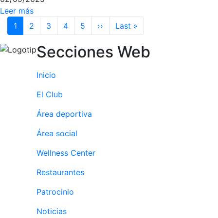
Leer más
Paginación
1
2
3
4
5
››
Siguiente página
Last »
Última página
Secciones Web
Inicio
El Club
Área deportiva
Área social
Wellness Center
Restaurantes
Patrocinio
Noticias