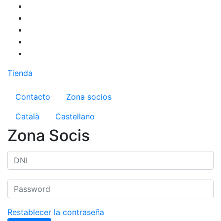
Pasar
al
contenido
principal
Tienda
Menú del compte d'usuari
Contacto
Zona socios
Català
Castellano
Zona Socis
Restablecer la contraseña