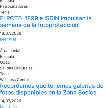
Escuela
profesionales
Patrocinadores
Competiciones
Tenis
El RCTB-1899 e ISDIN impulsan la
Campeonato
Social de Tenis
semana de la fotoprotección
Cuadros de
16/07/2026
Juego
Leer más
Cuadro de
Honor
Área social
Escuela
Histórico del
Campeonato
Godó
Social
Salidas Culturales
Fotos
Tenis
Wellness Center
Normativa
Recordamos que tenemos galerías de
fotos disponibles en la Zona Socios
Pádel
14/07/2026
Escuela de
Leer más
Pádel