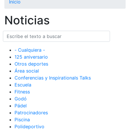
Inicio
El Club
Noticias
Historia
Nuestra
historia
Cronología
- Cualquiera -
Presidentes
125 aniversario
Otros deportes
Organización
Área social
Junta
Conferencias y Inspirationals Talks
directiva
Escuela
Comisiones
Fitness
y comités
Godó
Estructura
Pádel
ejecutiva
Patrocinadores
Piscina
Fundación
Polideportivo