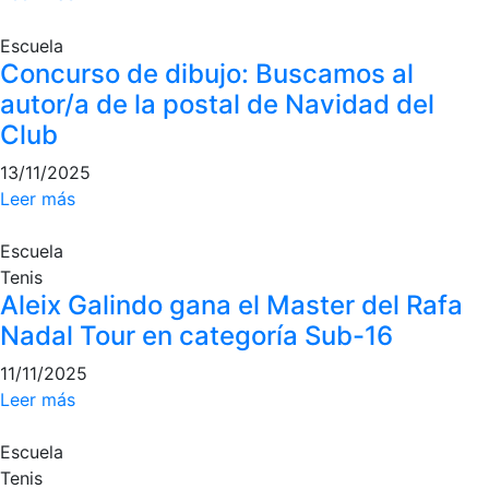
personales
Actividades
Escuela
dirigidas
Concurso de dibujo: Buscamos al
Piscina
autor/a de la postal de Navidad del
Normativa
Club
13/11/2025
Restaurantes
Leer más
Restaurante
Escuela
Tenis
El Snack
Aleix Galindo gana el Master del Rafa
Casa Arilla
Nadal Tour en categoría Sub-16
Chill Out
11/11/2025
Bar Piscina
Leer más
Patrocinio
Escuela
Tenis
Patrocinadores