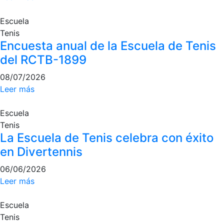
Campeonato
Escuela
Social de Pádel
Tenis
Cuadros de
Encuesta anual de la Escuela de Tenis
juego
del RCTB-1899
Cuadro
d'Honor
08/07/2026
Leer más
Histórico del
Campeonato
Social
Escuela
Tenis
Normativa
La Escuela de Tenis celebra con éxito
en Divertennis
Otros deportes
06/06/2026
Área social
Leer más
Activitats
Escuela
Socials
Tenis
Salidas