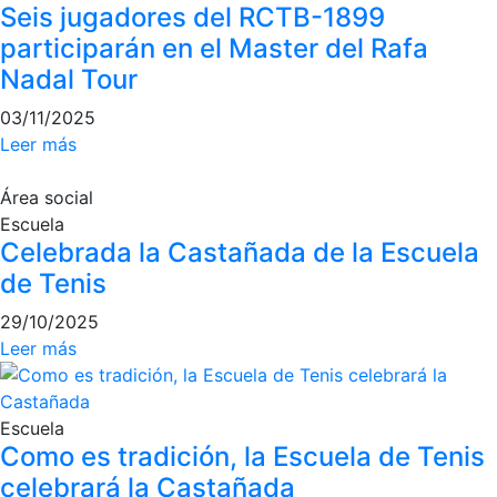
Seis jugadores del RCTB-1899
Publicidad en
participarán en el Master del Rafa
la Revista
Nadal Tour
Ventajas
sociales
03/11/2025
¿Quieres ser
Leer más
Patrocinador
del Club?
Área social
Escuela
Noticias
Celebrada la Castañada de la Escuela
de Tenis
Inscripciones
29/10/2025
El Godó
Leer más
del
Socio/a
Escuela
Como es tradición, la Escuela de Tenis
celebrará la Castañada