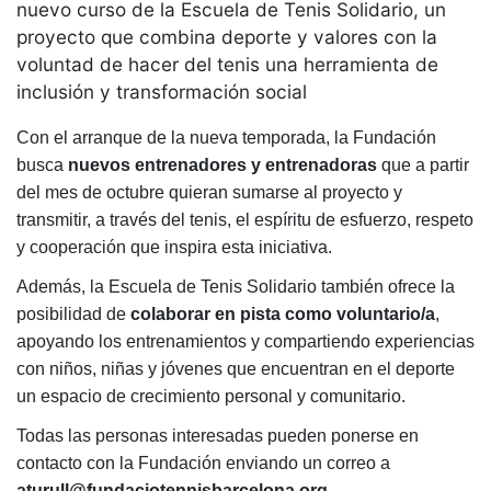
Servicios
nuevo curso de la Escuela de Tenis Solidario, un
proyecto que combina deporte y valores con la
Instalaciones
voluntad de hacer del tenis una herramienta de
Preguntas
inclusión y transformación social
Frecuentes
(FAQs)
Con el arranque de la nueva temporada, la Fundación
Trabaja con
busca
nuevos entrenadores y entrenadoras
que a partir
nosotros
del mes de octubre quieran sumarse al proyecto y
transmitir, a través del tenis, el espíritu de esfuerzo, respeto
Área deportiva
y cooperación que inspira esta iniciativa.
Tenis
Además, la Escuela de Tenis Solidario también ofrece la
Escuela de
posibilidad de
colaborar en pista como voluntario/a
,
tenis
apoyando los entrenamientos y compartiendo experiencias
Next Gen
con niños, niñas y jóvenes que encuentran en el deporte
Palmarés
un espacio de crecimiento personal y comunitario.
equipos
Todas las personas interesadas pueden ponerse en
Leyendas
contacto con la Fundación enviando un correo a
Jugadores
aturull@fundaciotennisbarcelona.org
.