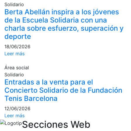
Solidario
culturales
Berta Abellán inspira a los jóvenes
Conferencias
de la Escuela Solidaria con una
e
Inspirational
charla sobre esfuerzo, superación y
Talks
deporte
Calendario de
18/06/2026
Actividades
Leer más
Sociales
Juegos de
Área social
mesa
Solidario
Peñas del Club
Entradas a la venta para el
Concierto Solidario de la Fundación
Wellness Center
Tenis Barcelona
12/06/2026
Servicio de
Leer más
fisiosalud
Secciones Web
Entrenamientos