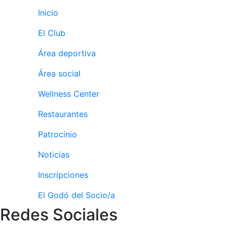
personales
Inicio
Actividades
dirigidas
El Club
Piscina
Área deportiva
Normativa
Área social
Restaurantes
Wellness Center
Restaurantes
Restaurante
El Snack
Patrocinio
Casa Arilla
Noticias
Chill Out
Inscripciones
Bar Piscina
El Godó del Socio/a
Patrocinio
Redes Sociales
Patrocinadores