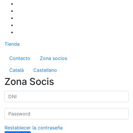
Pasar
al
contenido
principal
Tienda
Menú del compte d'usuari
Contacto
Zona socios
Català
Castellano
Zona Socis
Restablecer la contraseña