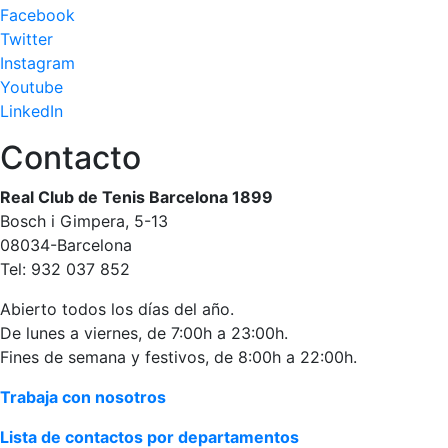
Facebook
Publicidad en
Twitter
la Revista
Instagram
Ventajas
Youtube
sociales
LinkedIn
¿Quieres ser
Patrocinador
Contacto
del Club?
Real Club de Tenis Barcelona 1899
Noticias
Bosch i Gimpera, 5-13
08034-Barcelona
Inscripciones
Tel: 932 037 852
El Godó
Abierto todos los días del año.
del
De lunes a viernes, de 7:00h a 23:00h.
Socio/a
Fines de semana y festivos, de 8:00h a 22:00h.
Trabaja con nosotros
Lista de contactos por departamentos