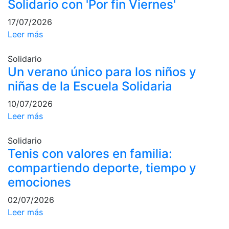
Solidario con 'Por fin Viernes'
Campeonato
17/07/2026
Social de Pádel
Leer más
Cuadros de
juego
Solidario
Cuadro
Un verano único para los niños y
d'Honor
niñas de la Escuela Solidaria
Histórico del
Campeonato
10/07/2026
Social
Leer más
Normativa
Solidario
Tenis con valores en familia:
Otros deportes
compartiendo deporte, tiempo y
Área social
emociones
02/07/2026
Activitats
Socials
Leer más
Salidas