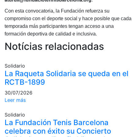
profesionales
Con esta convocatoria, la Fundación refuerza su
Competiciones
compromiso con el deporte social y hace posible que cada
Campeonato
temporada más participantes tengan acceso a
una
Social de Tenis
formación deportiva de calidad e inclusiva.
Cuadros de
Notícias relacionadas
Juego
Cuadro de
Honor
Solidario
Histórico del
La Raqueta Solidaria se queda en el
Campeonato
RCTB-1899
Social
30/07/2026
Fotos
Leer más
Normativa
Solidario
Pádel
La Fundación Tenis Barcelona
Escuela de
celebra con éxito su Concierto
Pádel