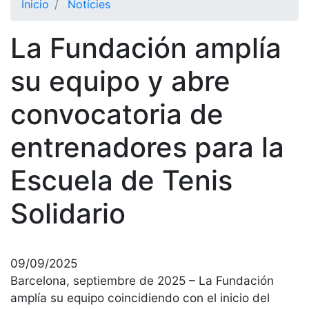
Inicio
Notícies
El Club
La Fundación amplía
Historia
Nuestra
su equipo y abre
historia
convocatoria de
Cronología
Presidentes
entrenadores para la
Organización
Escuela de Tenis
Junta
directiva
Solidario
Comisiones
y comités
Estructura
ejecutiva
09/09/2025
Barcelona, septiembre de 2025 – La Fundación
Fundación
amplía su equipo coincidiendo con el inicio del