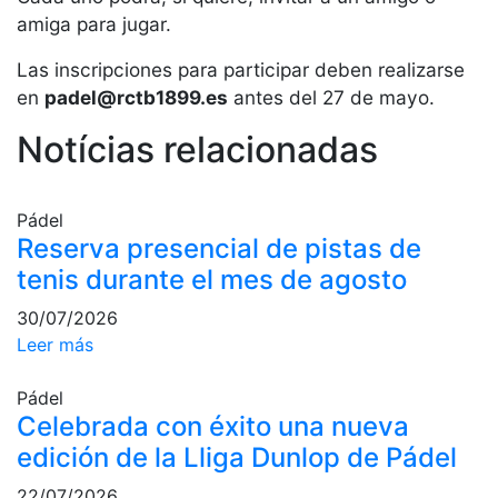
Servicios
amiga para jugar.
Instalaciones
Las inscripciones para participar deben realizarse
Preguntas
Frecuentes
en
padel@rctb1899.es
antes del 27 de mayo.
(FAQs)
Notícias relacionadas
Trabaja con
nosotros
Pádel
Área deportiva
Reserva presencial de pistas de
Tenis
tenis durante el mes de agosto
Escuela de
30/07/2026
tenis
Leer más
Next Gen
Pádel
Palmarés
Celebrada con éxito una nueva
equipos
edición de la Lliga Dunlop de Pádel
Leyendas
Jugadores
22/07/2026