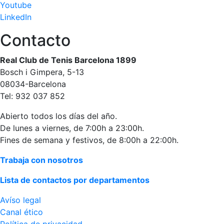
personales
Youtube
LinkedIn
Actividades
dirigidas
Contacto
Piscina
Normativa
Real Club de Tenis Barcelona 1899
Bosch i Gimpera, 5-13
Restaurantes
08034-Barcelona
Tel: 932 037 852
Restaurante
Abierto todos los días del año.
De lunes a viernes, de 7:00h a 23:00h.
El Snack
Fines de semana y festivos, de 8:00h a 22:00h.
Casa Arilla
Trabaja con nosotros
Chill Out
Bar Piscina
Lista de contactos por departamentos
Patrocinio
Avíso legal
Canal ético
Patrocinadores