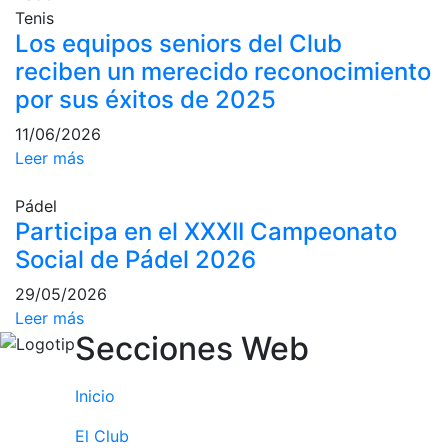
Tenis
Campeonato
Los equipos seniors del Club
Social de Pádel
reciben un merecido reconocimiento
Cuadros de
por sus éxitos de 2025
juego
Cuadro
11/06/2026
d'Honor
Leer más
Histórico del
Campeonato
Pádel
Social
Participa en el XXXII Campeonato
Social de Pádel 2026
Normativa
29/05/2026
Otros deportes
Leer más
Secciones Web
Área social
Activitats
Inicio
Socials
El Club
Salidas