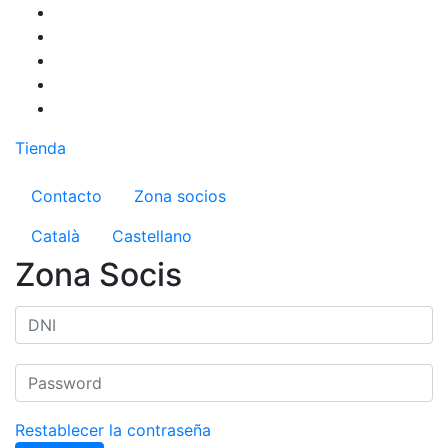
Pasar
al
contenido
principal
Tienda
Menú del compte d'usuari
Contacto
Zona socios
Català
Castellano
Zona Socis
Restablecer la contraseña