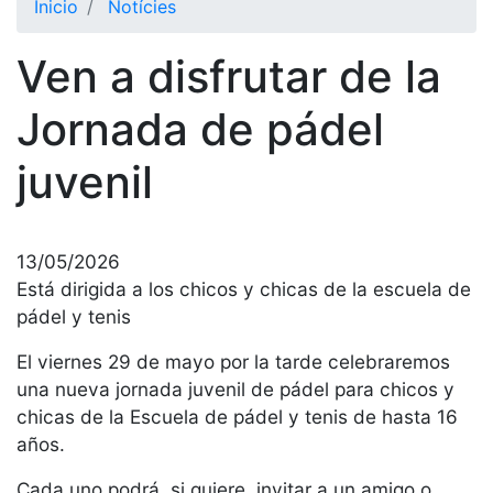
Inicio
Notícies
El Club
Ven a disfrutar de la
Historia
Nuestra
Jornada de pádel
historia
juvenil
Cronología
Presidentes
Organización
13/05/2026
Junta
Está dirigida a los chicos y chicas de la escuela de
directiva
pádel y tenis
Comisiones
El viernes 29 de mayo por la tarde celebraremos
y comités
una nueva jornada juvenil de pádel para chicos y
Estructura
chicas de la Escuela de pádel y tenis de hasta 16
ejecutiva
años.
Fundación
Cada uno podrá, si quiere, invitar a un amigo o