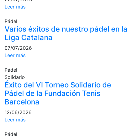
profesionales
Leer más
Competiciones
Pádel
Campeonato
Varios éxitos de nuestro pádel en la
Social de Tenis
Liga Catalana
Cuadros de
Juego
07/07/2026
Leer más
Cuadro de
Honor
Pádel
Histórico del
Solidario
Campeonato
Social
Éxito del VI Torneo Solidario de
Pádel de la Fundación Tenis
Fotos
Barcelona
Normativa
12/06/2026
Pádel
Leer más
Escuela de
Pádel
Pádel