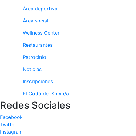
culturales
Área deportiva
Conferencias
Área social
e
Inspirational
Wellness Center
Talks
Restaurantes
Calendario de
Actividades
Patrocinio
Sociales
Juegos de
Noticias
mesa
Inscripciones
Peñas del Club
El Godó del Socio/a
Wellness Center
Redes Sociales
Servicio de
Facebook
fisiosalud
Twitter
Entrenamientos
Instagram