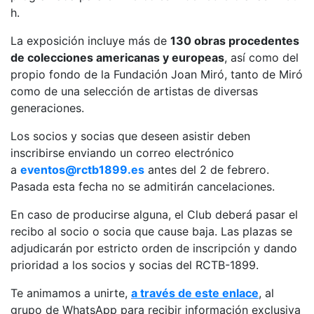
Servicios
h.
Instalaciones
La exposición incluye más de
130 obras procedentes
Preguntas
de colecciones americanas y europeas
, así como del
Frecuentes
propio fondo de la Fundación Joan Miró, tanto de Miró
(FAQs)
como de una selección de artistas de diversas
Trabaja con
generaciones.
nosotros
Los socios y socias que deseen asistir deben
Área deportiva
inscribirse enviando un correo electrónico
a
eventos@rctb1899.es
antes del 2 de febrero.
Tenis
Pasada esta fecha no se admitirán cancelaciones.
Escuela de
tenis
En caso de producirse alguna, el Club deberá pasar el
recibo al socio o socia que cause baja. Las plazas se
Next Gen
adjudicarán por estricto orden de inscripción y dando
Palmarés
prioridad a los socios y socias del RCTB-1899.
equipos
Leyendas
Te animamos a unirte,
a través de este enlace
, al
grupo de WhatsApp para recibir información exclusiva
Jugadores