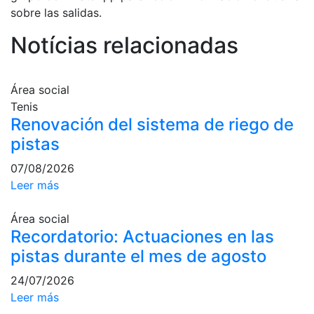
profesionales
sobre las salidas.
Competiciones
Notícias relacionadas
Campeonato
Social de Tenis
Área social
Cuadros de
Tenis
Juego
Renovación del sistema de riego de
Cuadro de
pistas
Honor
Histórico del
07/08/2026
Campeonato
Leer más
Social
Fotos
Área social
Recordatorio: Actuaciones en las
Normativa
pistas durante el mes de agosto
Pádel
24/07/2026
Escuela de
Leer más
Pádel