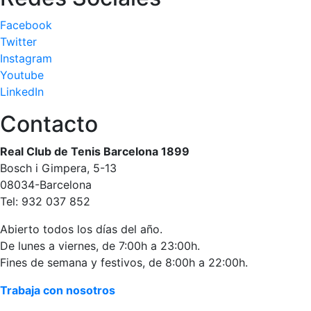
Publicidad en
Facebook
la Revista
Twitter
Ventajas
Instagram
sociales
Youtube
¿Quieres ser
LinkedIn
Patrocinador
del Club?
Contacto
Noticias
Real Club de Tenis Barcelona 1899
Bosch i Gimpera, 5-13
Inscripciones
08034-Barcelona
Tel: 932 037 852
El Godó
del
Abierto todos los días del año.
Socio/a
De lunes a viernes, de 7:00h a 23:00h.
Fines de semana y festivos, de 8:00h a 22:00h.
Trabaja con nosotros