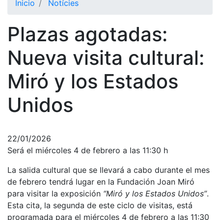
Inicio
Notícies
El Club
Plazas agotadas:
Historia
Nuestra
Nueva visita cultural:
historia
Miró y los Estados
Cronología
Presidentes
Unidos
Organización
Junta
directiva
22/01/2026
Será el miércoles 4 de febrero a las 11:30 h
Comisiones
y comités
La salida cultural que se llevará a cabo durante el mes
Estructura
de febrero tendrá lugar en la Fundación Joan Miró
ejecutiva
para visitar la exposición
“Miró y los Estados Unidos”
.
Esta cita, la segunda de este ciclo de visitas, está
Fundación
programada para el miércoles 4 de febrero a las 11:30