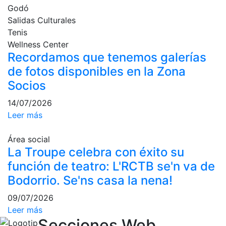
Godó
culturales
Salidas Culturales
Conferencias
Tenis
e
Wellness Center
Inspirational
Recordamos que tenemos galerías
Talks
de fotos disponibles en la Zona
Calendario de
Socios
Actividades
Sociales
14/07/2026
Juegos de
Leer más
mesa
Peñas del Club
Área social
La Troupe celebra con éxito su
Wellness Center
función de teatro: L'RCTB se'n va de
Bodorrio. Se'ns casa la nena!
Servicio de
09/07/2026
fisiosalud
Leer más
Entrenamientos
Secciones Web