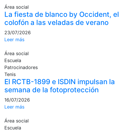
Área social
Campeonato
La fiesta de blanco by Occident, el
Social de Pádel
colofón a las veladas de verano
Cuadros de
juego
23/07/2026
Cuadro
Leer más
d'Honor
Histórico del
Área social
Campeonato
Escuela
Social
Patrocinadores
Tenis
Normativa
El RCTB-1899 e ISDIN impulsan la
Otros deportes
semana de la fotoprotección
16/07/2026
Área social
Leer más
Activitats
Socials
Área social
Escuela
Salidas