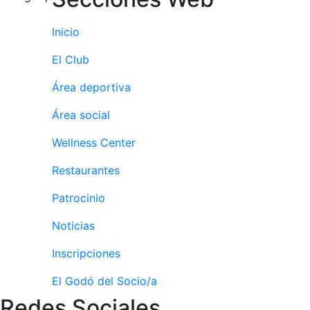
personales
Actividades
Inicio
dirigidas
El Club
Piscina
Normativa
Área deportiva
Restaurantes
Área social
Wellness Center
Restaurante
Restaurantes
El Snack
Patrocinio
Casa Arilla
Chill Out
Noticias
Bar Piscina
Inscripciones
Patrocinio
El Godó del Socio/a
Redes Sociales
Patrocinadores