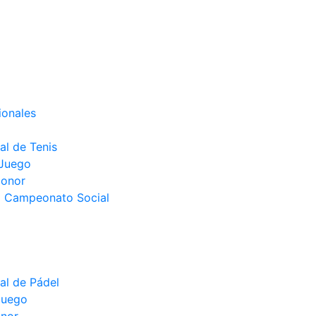
ionales
l de Tenis
 Juego
Honor
el Campeonato Social
l de Pádel
juego