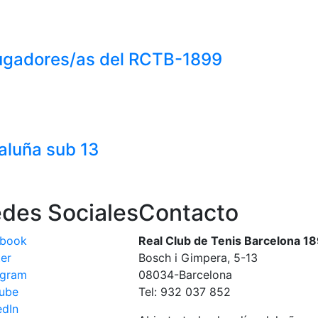
jugadores/as del RCTB-1899
taluña sub 13
des Sociales
Contacto
ebook
Real Club de Tenis Barcelona 1
ter
Bosch i Gimpera, 5-13
agram
08034-Barcelona
ube
Tel: 932 037 852
edIn