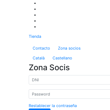
Pasar
al
contenido
principal
Tienda
Menú del compte d'us
Contacto
Zona socios
Català
Castellano
Zona Socis
Restablecer la contraseña