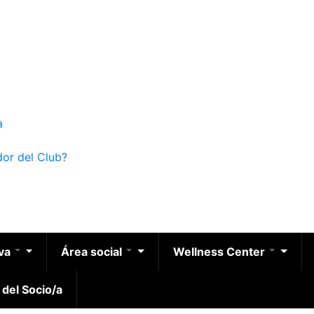
a
dor del Club?
iva
Área social
Wellness Center
 del Socio/a