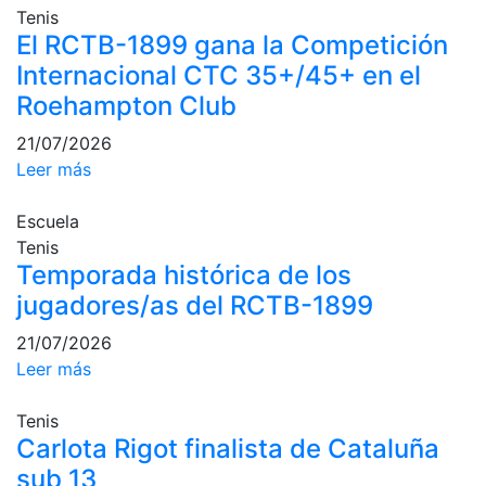
profesionales
Tenis
El RCTB-1899 gana la Competición
Competiciones
Internacional CTC 35+/45+ en el
Campeonato
Roehampton Club
Social de Tenis
21/07/2026
Cuadros de
Juego
Leer más
Cuadro de
Honor
Escuela
Tenis
Histórico del
Temporada histórica de los
Campeonato
Social
jugadores/as del RCTB-1899
Fotos
21/07/2026
Leer más
Normativa
Pádel
Tenis
Carlota Rigot finalista de Cataluña
Escuela de
sub 13
Pádel