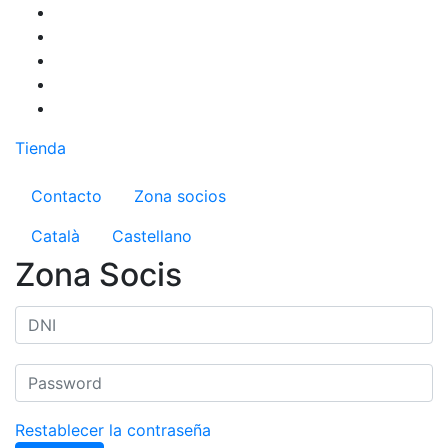
Pasar
al
contenido
principal
Tienda
Menú del compte d'usuari
Contacto
Zona socios
Català
Castellano
Zona Socis
Restablecer la contraseña