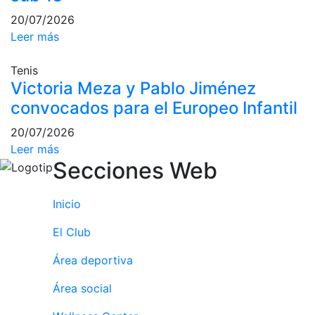
Campeonato
20/07/2026
Social de Pádel
Leer más
Cuadros de
Tenis
juego
Victoria Meza y Pablo Jiménez
Cuadro
convocados para el Europeo Infantil
d'Honor
Histórico del
20/07/2026
Campeonato
Leer más
Social
Secciones Web
Normativa
Inicio
Otros deportes
El Club
Área social
Área deportiva
Activitats
Área social
Socials
Salidas