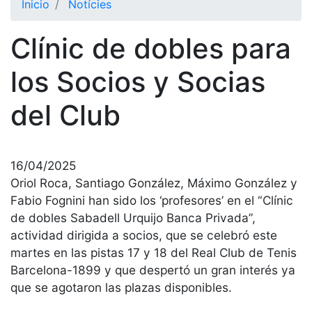
Inicio
Notícies
El Club
Clínic de dobles para
Historia
Nuestra
los Socios y Socias
historia
del Club
Cronología
Presidentes
Organización
16/04/2025
Junta
Oriol Roca, Santiago González, Máximo González y
directiva
Fabio Fognini han sido los ‘profesores’ en el “Clínic
Comisiones
de dobles Sabadell Urquijo Banca Privada”,
y comités
actividad dirigida a socios, que se celebró este
Estructura
martes en las pistas 17 y 18 del Real Club de Tenis
ejecutiva
Barcelona-1899 y que despertó un gran interés ya
que se agotaron las plazas disponibles.
Fundación