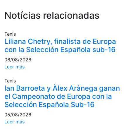
Servicios
Instalaciones
Notícias relacionadas
Preguntas
Frecuentes
(FAQs)
Tenis
Liliana Chetry, finalista de Europa
Trabaja con
nosotros
con la Selección Española sub-16
Área deportiva
06/08/2026
Leer más
Tenis
Tenis
Escuela de
Ian Barroeta y Àlex Arànega ganan
tenis
el Campeonato de Europa con la
Next Gen
Selección Española Sub-16
Palmarés
equipos
05/08/2026
Leyendas
Leer más
Jugadores