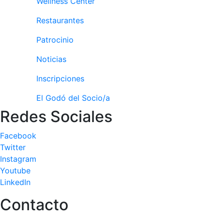
Wellness Center
culturales
Restaurantes
Conferencias
e
Patrocinio
Inspirational
Talks
Noticias
Calendario de
Inscripciones
Actividades
Sociales
El Godó del Socio/a
Juegos de
Redes Sociales
mesa
Peñas del Club
Facebook
Twitter
Wellness Center
Instagram
Youtube
LinkedIn
Servicio de
fisiosalud
Contacto
Entrenamientos