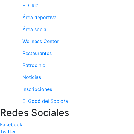
personales
El Club
Actividades
dirigidas
Área deportiva
Piscina
Área social
Normativa
Wellness Center
Restaurantes
Restaurantes
Patrocinio
Restaurante
El Snack
Noticias
Casa Arilla
Inscripciones
Chill Out
El Godó del Socio/a
Bar Piscina
Redes Sociales
Patrocinio
Facebook
Patrocinadores
Twitter