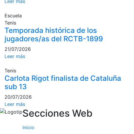
Leer más
culturales
Conferencias
Escuela
e
Tenis
Inspirational
Temporada histórica de los
Talks
jugadores/as del RCTB-1899
Calendario de
21/07/2026
Actividades
Leer más
Sociales
Juegos de
Tenis
mesa
Carlota Rigot finalista de Cataluña
Peñas del Club
sub 13
Wellness Center
20/07/2026
Leer más
Secciones Web
Servicio de
fisiosalud
Inicio
Entrenamientos