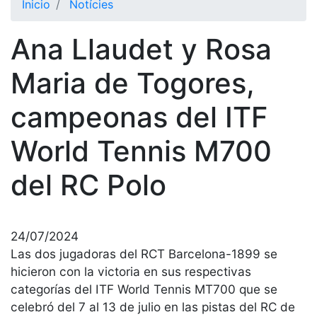
Inicio
Notícies
El Club
Ana Llaudet y Rosa
Historia
Nuestra
Maria de Togores,
historia
campeonas del ITF
Cronología
Presidentes
World Tennis M700
Organización
del RC Polo
Junta
directiva
Comisiones
y comités
24/07/2024
Las dos jugadoras del RCT Barcelona-1899 se
Estructura
ejecutiva
hicieron con la victoria en sus respectivas
categorías del ITF World Tennis MT700 que se
Fundación
celebró del 7 al 13 de julio en las pistas del RC de