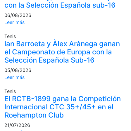
con la Selección Española sub-16
Campeonato
Social de Pádel
06/08/2026
Leer más
Cuadros de
juego
Tenis
Cuadro
Ian Barroeta y Àlex Arànega ganan
d'Honor
el Campeonato de Europa con la
Histórico del
Selección Española Sub-16
Campeonato
Social
05/08/2026
Normativa
Leer más
Otros deportes
Tenis
El RCTB-1899 gana la Competición
Área social
Internacional CTC 35+/45+ en el
Roehampton Club
Activitats
Socials
21/07/2026
Salidas