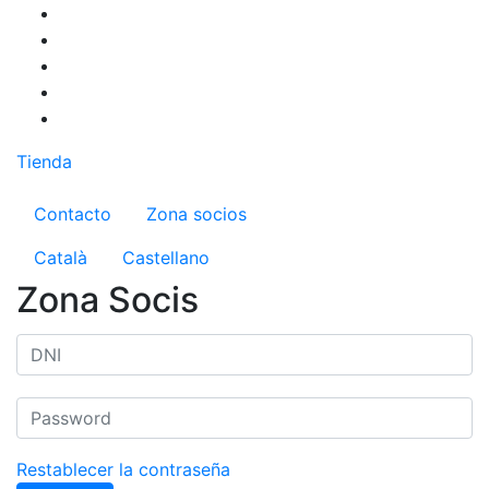
Pasar
al
contenido
principal
Tienda
Menú del compte d'usuari
Contacto
Zona socios
Català
Castellano
Zona Socis
Restablecer la contraseña