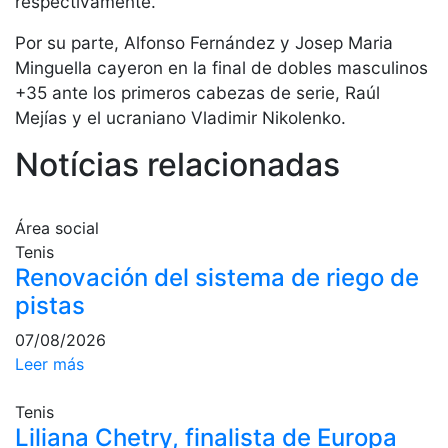
respectivamente.
profesionales
Por su parte, Alfonso Fernández y Josep Maria
Competiciones
Minguella cayeron en la final de dobles masculinos
Campeonato
+35 ante los primeros cabezas de serie, Raúl
Social de Tenis
Mejías y el ucraniano Vladimir Nikolenko.
Cuadros de
Juego
Notícias relacionadas
Cuadro de
Honor
Área social
Histórico del
Tenis
Campeonato
Renovación del sistema de riego de
Social
pistas
Fotos
07/08/2026
Normativa
Leer más
Pádel
Tenis
Escuela de
Liliana Chetry, finalista de Europa
Pádel