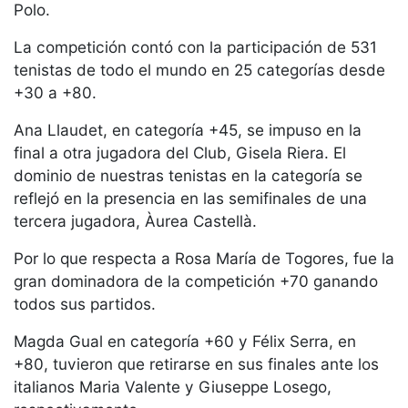
Servicios
Polo.
Instalaciones
La competición contó con la participación de 531
Preguntas
tenistas de todo el mundo en 25 categorías desde
Frecuentes
+30 a +80.
(FAQs)
Trabaja con
Ana Llaudet, en categoría +45, se impuso en la
nosotros
final a otra jugadora del Club, Gisela Riera. El
dominio de nuestras tenistas en la categoría se
Área deportiva
reflejó en la presencia en las semifinales de una
tercera jugadora, Àurea Castellà.
Tenis
Escuela de
Por lo que respecta a Rosa María de Togores, fue la
tenis
gran dominadora de la competición +70 ganando
Next Gen
todos sus partidos.
Palmarés
Magda Gual en categoría +60 y Félix Serra, en
equipos
+80, tuvieron que retirarse en sus finales ante los
Leyendas
italianos Maria Valente y Giuseppe Losego,
Jugadores