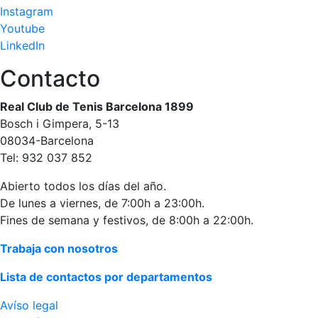
Instagram
Publicidad en
Youtube
la Revista
LinkedIn
Ventajas
sociales
Contacto
¿Quieres ser
Patrocinador
Real Club de Tenis Barcelona 1899
del Club?
Bosch i Gimpera, 5-13
08034-Barcelona
Noticias
Tel: 932 037 852
Inscripciones
Abierto todos los días del año.
De lunes a viernes, de 7:00h a 23:00h.
El Godó
Fines de semana y festivos, de 8:00h a 22:00h.
del
Socio/a
Trabaja con nosotros
Lista de contactos por departamentos
Avíso legal