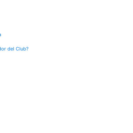
a
dor del Club?