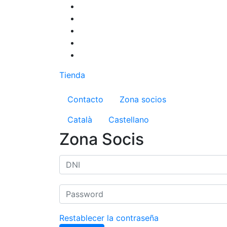
Pasar
al
contenido
principal
Tienda
Menú del compte d'us
Contacto
Zona socios
Català
Castellano
Zona Socis
Restablecer la contraseña