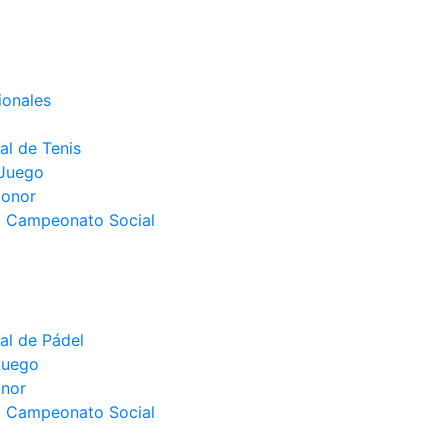
ionales
l de Tenis
 Juego
Honor
el Campeonato Social
l de Pádel
juego
nor
el Campeonato Social