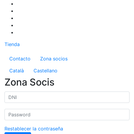
Pasar
al
contenido
principal
Tienda
Menú del compte d'usuari
Contacto
Zona socios
Català
Castellano
Zona Socis
Restablecer la contraseña