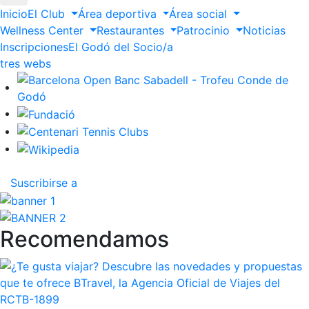
Inicio
El Club
Área deportiva
Área social
Wellness Center
Restaurantes
Patrocinio
Noticias
Inscripciones
El Godó del Socio/a
ltres webs
Suscribirse a
Recomendamos