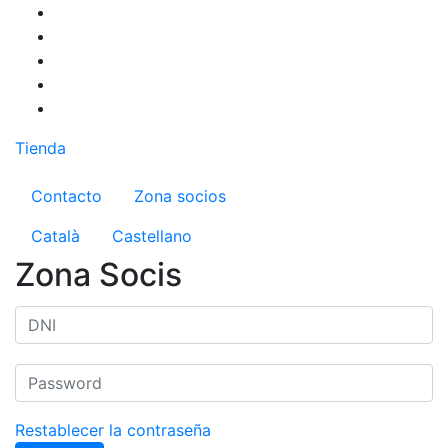
Pasar
al
contenido
principal
Tienda
Menú del compte d'usuari
Contacto
Zona socios
Català
Castellano
Zona Socis
Restablecer la contraseña