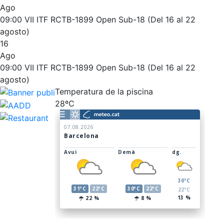
Ago
Entrenamientos personales
El Snack
09:00
VII ITF RCTB-1899 Open Sub-18 (Del 16 al 22
Actividades dirigidas
Casa Arilla
agosto)
16
Piscina
Chill Out
Ago
Normativa
Bar Piscina
09:00
VII ITF RCTB-1899 Open Sub-18 (Del 16 al 22
agosto)
Patrocinio
Noticias
Temperatura de la piscina
28ºC
Patrocinadores
Publicidad en la Revista
Ventajas sociales
¿Quieres ser Patrocinador del Club?
Inscripciones
El Godó del Socio/a