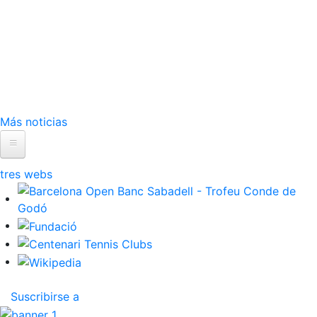
Más noticias
Inicio
El Club
ltres webs
Historia
Nuestra historia
Cronología
Presidentes
Suscribirse a
Organización