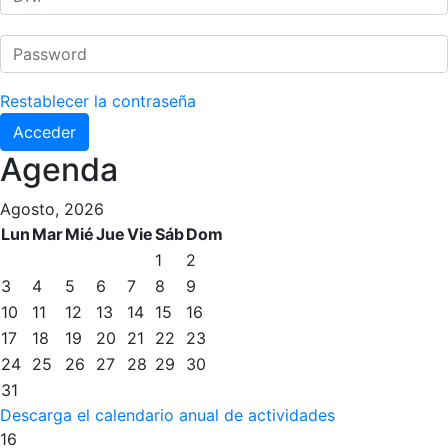
Histórico del Campeonato Social
Normativa
Restablecer la contraseña
Otros deportes
Acceder
Área social
Agenda
Activitats Socials
Agosto, 2026
Salidas culturales
Lun
Mar
Mié
Jue
Vie
Sáb
Dom
Conferencias e Inspirational Talks
1
2
3
4
5
6
7
8
9
Calendario de Actividades Sociales
10
11
12
13
14
15
16
Juegos de mesa
17
18
19
20
21
22
23
Peñas del Club
24
25
26
27
28
29
30
31
Wellness Center
Restaurantes
Descarga el calendario anual de actividades
16
Servicio de fisiosalud
Restaurante