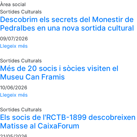
Àrea social
Campionat
Social de
Sortides Culturals
Tennis
Descobrim els secrets del Monestir de
Pedralbes en una nova sortida cultural
Quadres
de Joc
09/07/2026
Quadre
Llegeix més
d'Honor
Històric
Sortides Culturals
del
Més de 20 socis i sòcies visiten el
Campionat
Museu Can Framis
Social
Fotos
10/06/2026
Llegeix més
Normativa
Sortides Culturals
Pàdel
Els socis de l'RCTB-1899 descobreixen
Escola de
Matisse al CaixaForum
Pàdel
21/05/2026