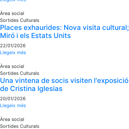
culturals
Àrea social
Conferències
Sortides Culturals
i
Inspirational
Places exhaurides: Nova visita cultural;
Talks
Miró i els Estats Units
Calendari
22/01/2026
d'Activitats
Llegeix més
Socials
Jocs de taula
Àrea social
Penyes del
Sortides Culturals
Club
Una vintena de socis visiten l'exposició
de Cristina Iglesias
Wellness
Center
20/01/2026
Llegeix més
Servei de
fisiosalut
Àrea social
Entrenaments
Sortides Culturals