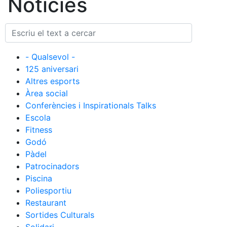
Notícies
Història
La nostra
història
Cronologia
- Qualsevol -
Presidents
125 aniversari
Altres esports
Organització
Àrea social
Junta
Conferències i Inspirationals Talks
directiva
Escola
Comissions
Fitness
i comités
Godó
Estructura
Pàdel
executiva
Patrocinadors
Piscina
Fundació
Poliesportiu
Serveis
Restaurant
Instal·lacions
Sortides Culturals