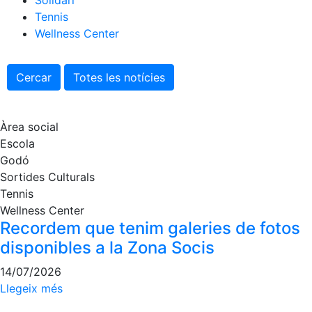
Solidari
Preguntes
Tennis
Freqüents
(FAQs)
Wellness Center
Treballa amb
nosaltres
Cercar
Totes les notícies
Àrea esportiva
Àrea social
Tennis
Escola
Escola de
Godó
tennis
Sortides Culturals
Next Gen
Tennis
Palmarès
Wellness Center
equips
Recordem que tenim galeries de fotos
disponibles a la Zona Socis
Llegendes
Jugadors
14/07/2026
professionals
Llegeix més
Competicions