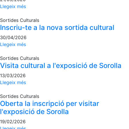
Campionat
Llegeix més
Social Pàdel
Quadres
Sortides Culturals
de joc
Inscriu-te a la nova sortida cultural
Quadre
30/04/2026
d'Honor
Llegeix més
Històric
del
Sortides Culturals
Campionat
Social
Visita cultural a l'exposició de Sorolla
13/03/2026
Normativa
Llegeix més
Altres esports
Sortides Culturals
Àrea social
Oberta la inscripció per visitar
l'exposició de Sorolla
Activitats
Socials
19/02/2026
Llegeix més
Sortides