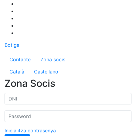
Vés
al
contingut
Botiga
Menú del compte d'usuari
Contacte
Zona socis
Català
Castellano
Zona Socis
Inicialitza contrasenya