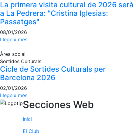
personals
La primera visita cultural de 2026 serà
Activitats
a La Pedrera: "Cristina Iglesias:
dirigides
Passatges"
Piscina
08/01/2026
Normativa
Llegeix més
Restaurants
Àrea social
Sortides Culturals
Cicle de Sortides Culturals per
Restaurant
Barcelona 2026
L'Snack
Casa Arilla
02/01/2026
Llegeix més
Chill Out
Secciones Web
Bar
Piscina
Inici
Patrocini
El Club