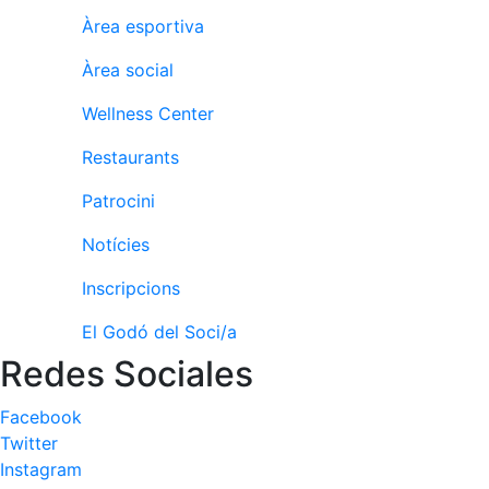
Patrocinadors
Àrea esportiva
Avantatges
socials
Àrea social
Publicitat a la
Wellness Center
Revista
Vols ser
Restaurants
Patrocinador
del Club?
Patrocini
Notícies
Notícies
Inscripcions
Inscripcions
El Godó del Soci/a
El
Redes Sociales
Godó
del
Soci/a
Facebook
Twitter
Instagram