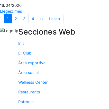
16/04/2026
Llegeix més
Paginació
1
2
3
4
››
Pàgina següent
Last »
Última pàgina
Secciones Web
Inici
El Club
Àrea esportiva
Àrea social
Wellness Center
Restaurants
Patrocini