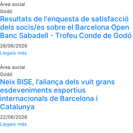
Escola de Pàdel
Àrea social
Godó
Campionat Social Pàdel
Resultats de l'enquesta de satisfacció
Quadres de joc
dels socis/es sobre el Barcelona Open
Quadre d'Honor
Banc Sabadell - Trofeu Conde de Godó
Històric del Campionat Social
26/06/2026
Llegeix més
Normativa
Altres esports
Àrea social
Godó
Àrea social
Neix BISE, l’aliança dels vuit grans
esdeveniments esportius
Activitats Socials
internacionals de Barcelona i
Sortides culturals
Catalunya
Conferències i Inspirational Talks
22/06/2026
Calendari d'Activitats Socials
Llegeix més