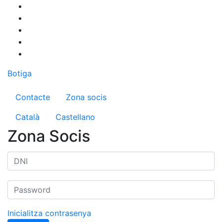
Vés
al
contingut
Botiga
Menú del compte d'usuari
Contacte
Zona socis
Català
Castellano
Zona Socis
Inicialitza contrasenya