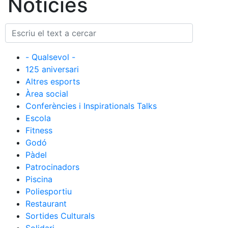
Notícies
Cronologia
Presidents
Organització
- Qualsevol -
Junta directiva
125 aniversari
Comissions i comités
Altres esports
Àrea social
Estructura executiva
Conferències i Inspirationals Talks
Fundació
Escola
Fitness
Serveis
Godó
Instal·lacions
Pàdel
Preguntes Freqüents (FAQs)
Patrocinadors
Piscina
Treballa amb nosaltres
Poliesportiu
Restaurant
Àrea esportiva
Sortides Culturals
Tennis