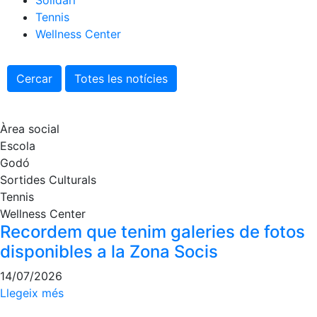
Solidari
Tennis
Escola de tennis
Wellness Center
Next Gen
Palmarès equips
Cercar
Totes les notícies
Llegendes
Jugadors professionals
Àrea social
Competicions
Escola
Campionat Social de Tennis
Godó
Quadres de Joc
Sortides Culturals
Tennis
Quadre d'Honor
Wellness Center
Històric del Campionat Social
Recordem que tenim galeries de fotos
Fotos
disponibles a la Zona Socis
Normativa
14/07/2026
Llegeix més
Pàdel