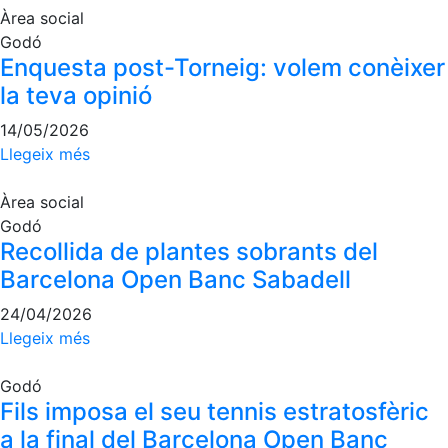
Jocs de taula
Àrea social
Penyes del Club
Godó
Enquesta post-Torneig: volem conèixer
Wellness Center
Restaurants
la teva opinió
Servei de fisiosalut
Restaurant
14/05/2026
Entrenaments personals
L'Snack
Llegeix més
Activitats dirigides
Casa Arilla
Àrea social
Piscina
Chill Out
Godó
Normativa
Bar Piscina
Recollida de plantes sobrants del
Barcelona Open Banc Sabadell
Patrocini
Notícies
24/04/2026
Patrocinadors
Llegeix més
Avantatges socials
Godó
Publicitat a la Revista
Fils imposa el seu tennis estratosfèric
Vols ser Patrocinador del Club?
a la final del Barcelona Open Banc