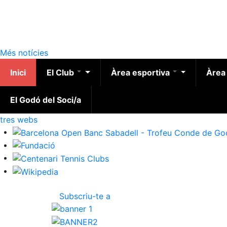
Més notícies
Inici
El Club
Àrea esportiva
Àrea
El Godó del Soci/a
ltres webs
Subscriu-te a