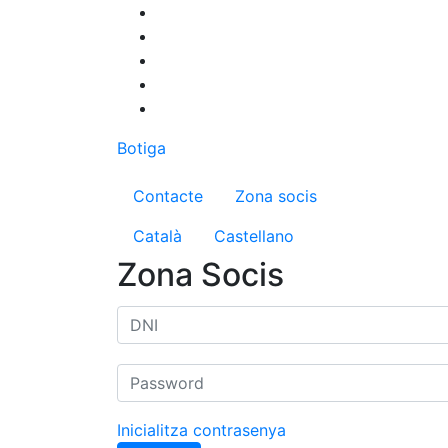
Vés
al
contingut
Botiga
Menú del compte d'us
Contacte
Zona socis
Català
Castellano
Zona Socis
Inicialitza contrasenya