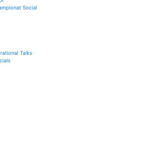
or
Campionat Social
rational Talks
cials