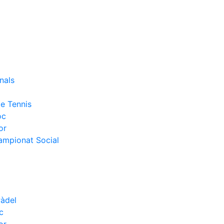
nals
e Tennis
oc
or
Campionat Social
Pàdel
c