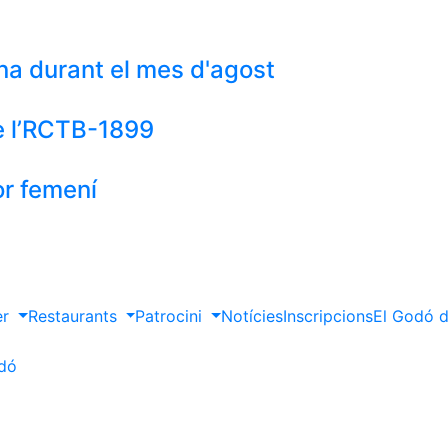
cina durant el mes d'agost
de l’RCTB-1899
or femení
er
Restaurants
Patrocini
Notícies
Inscripcions
El Godó d