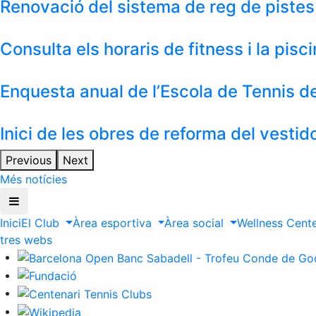
Renovació del sistema de reg de pistes
Consulta els horaris de fitness i la pis
Enquesta anual de l’Escola de Tennis 
Inici de les obres de reforma del vestid
Previous
Next
Més notícies
Inici
El Club
Àrea esportiva
Àrea social
Wellness Cent
ltres webs