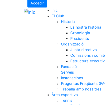
Accedir
Inici
El Club
Història
La nostra història
Cronologia
Presidents
Organització
Junta directiva
Comissions i comit
Estructura executi
Fundació
Serveis
Instal·lacions
Preguntes Freqüents (FA
Treballa amb nosaltres
Àrea esportiva
Tennis