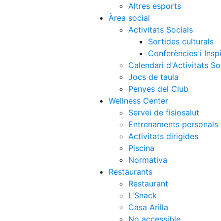
Altres esports
Àrea social
Activitats Socials
Sortides culturals
Conferències i Inspi
Calendari d'Activitats So
Jocs de taula
Penyes del Club
Wellness Center
Servei de fisiosalut
Entrenaments personals
Activitats dirigides
Piscina
Normativa
Restaurants
Restaurant
L'Snack
Casa Arilla
No accessible