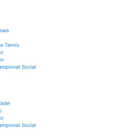
nals
e Tennis
oc
or
Campionat Social
Pàdel
c
or
Campionat Social