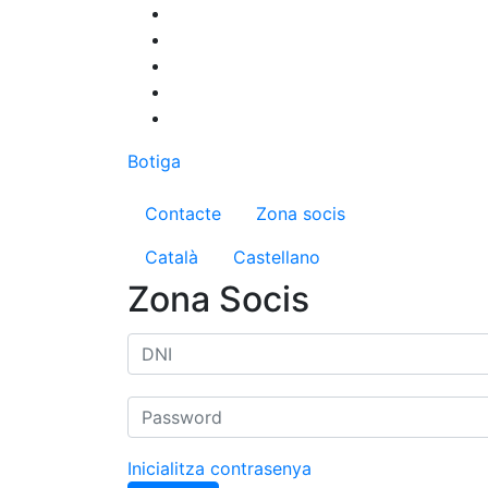
Vés
al
contingut
Botiga
Menú del compte d'us
Contacte
Zona socis
Català
Castellano
Zona Socis
Inicialitza contrasenya